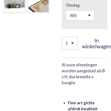
Omslag
In
winkelwage
Al onze afmetingen
worden aangeduid als B
x H, dus breedte x
hoogte.
Fine-art giclée
afdruk kwaliteit