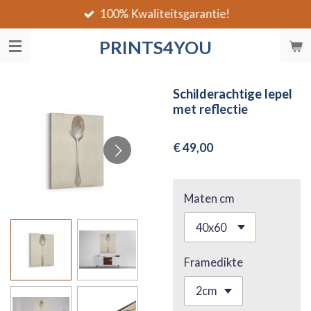
100% Kwaliteitsgarantie!
Ga
direct
PRINTS4YOU
naar
de
hoofdinhoud
Schilderachtige lepel
met reflectie
€ 49,00
Maten cm
Framedikte