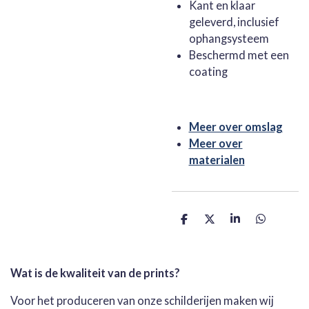
Kant en klaar
geleverd, inclusief
ophangsysteem
Beschermd met een
coating
Meer over omslag
Meer over
materialen
D
D
S
D
e
e
h
e
l
e
a
l
e
l
r
e
n
e
n
Wat is de kwaliteit van de prints?
Voor het produceren van onze schilderijen maken wij