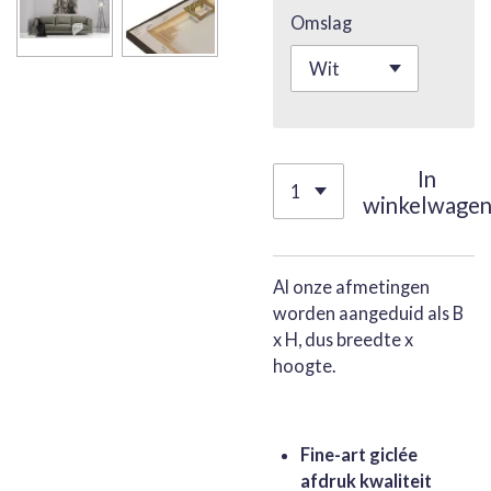
Omslag
In
winkelwage
Al onze afmetingen
worden aangeduid als B
x H, dus breedte x
hoogte.
Fine-art giclée
afdruk kwaliteit