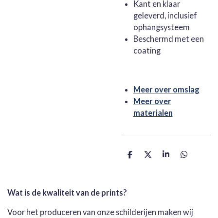
Kant en klaar
geleverd, inclusief
ophangsysteem
Beschermd met een
coating
Meer over omslag
Meer over
materialen
D
D
S
D
e
e
h
e
l
e
a
l
e
l
r
e
n
e
n
Wat is de kwaliteit van de prints?
Voor het produceren van onze schilderijen maken wij