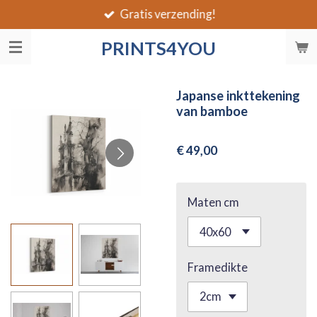
Gratis verzending!
Ga
direct
PRINTS4YOU
naar
de
hoofdinhoud
Japanse inkttekening
van bamboe
€ 49,00
Maten cm
Framedikte