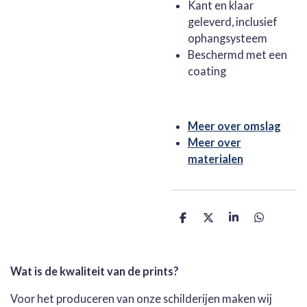
Kant en klaar
geleverd, inclusief
ophangsysteem
Beschermd met een
coating
Meer over omslag
Meer over
materialen
D
D
S
D
e
e
h
e
l
e
a
l
e
l
r
e
n
e
n
Wat is de kwaliteit van de prints?
Voor het produceren van onze schilderijen maken wij