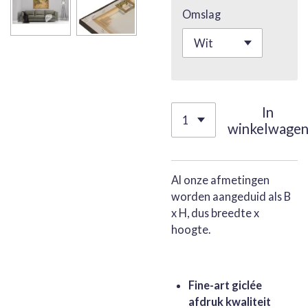
Omslag
In
winkelwage
Al onze afmetingen
worden aangeduid als B
x H, dus breedte x
hoogte.
Fine-art giclée
afdruk kwaliteit