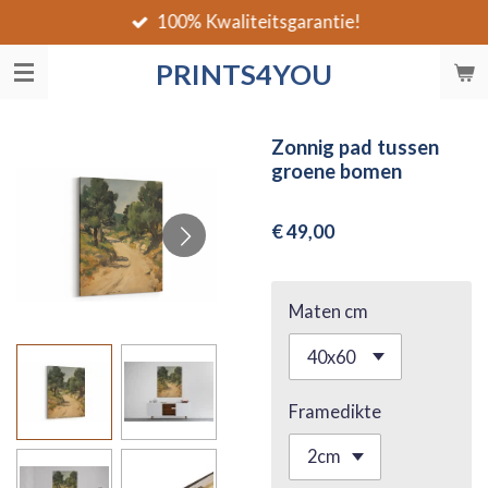
100% Kwaliteitsgarantie!
Ga
direct
PRINTS4YOU
naar
de
hoofdinhoud
Zonnig pad tussen
groene bomen
€ 49,00
Maten cm
Framedikte