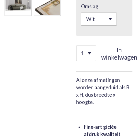
Omslag
In
winkelwage
Al onze afmetingen
worden aangeduid als B
x H, dus breedte x
hoogte.
Fine-art giclée
afdruk kwaliteit