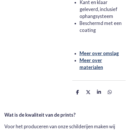
Kant en klaar
geleverd, inclusief
ophangsysteem
Beschermd met een
coating
Meer over omslag
Meer over
materialen
D
D
S
D
e
e
h
e
l
e
a
l
e
l
r
e
n
e
n
Wat is de kwaliteit van de prints?
Voor het produceren van onze schilderijen maken wij