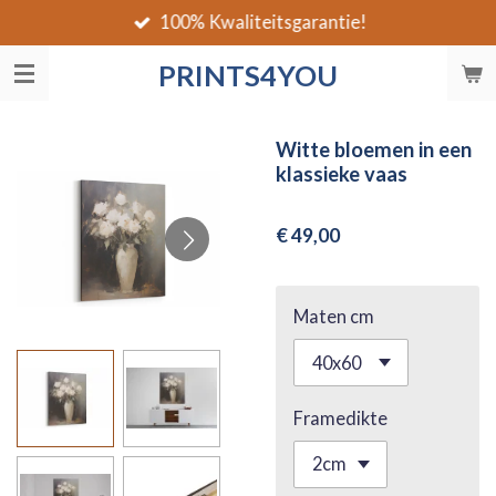
100% Kwaliteitsgarantie!
Ga
direct
PRINTS4YOU
naar
de
hoofdinhoud
Witte bloemen in een
klassieke vaas
€ 49,00
Maten cm
Framedikte