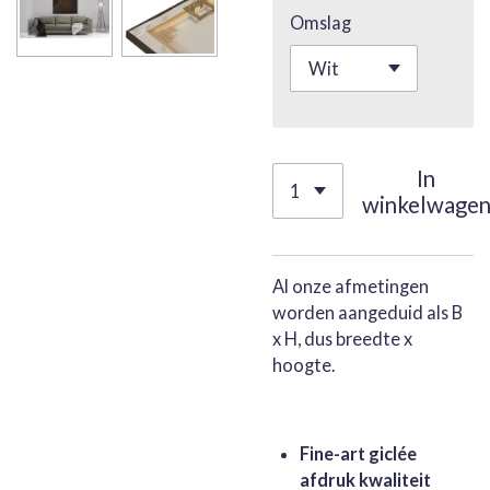
Omslag
In
winkelwage
Al onze afmetingen
worden aangeduid als B
x H, dus breedte x
hoogte.
Fine-art giclée
afdruk kwaliteit