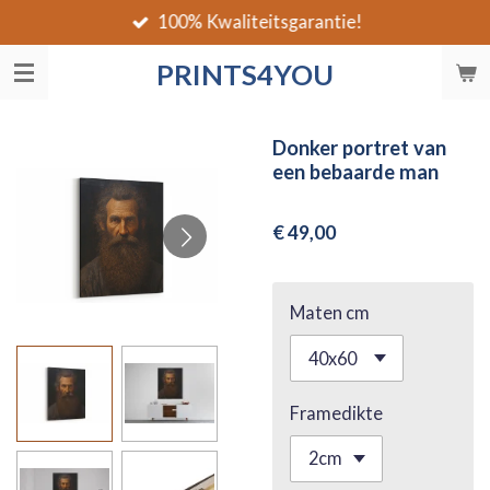
100% Kwaliteitsgarantie!
Ga
direct
PRINTS4YOU
naar
de
hoofdinhoud
Donker portret van
een bebaarde man
€ 49,00
Maten cm
Framedikte