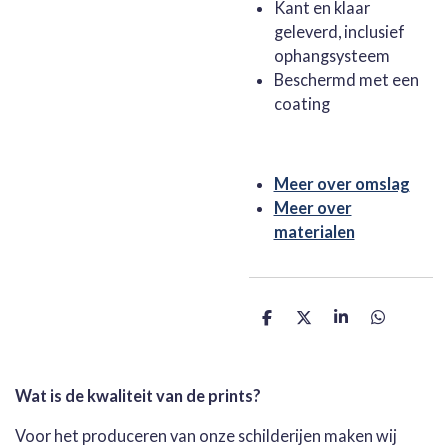
Kant en klaar
geleverd, inclusief
ophangsysteem
Beschermd met een
coating
Meer over omslag
Meer over
materialen
D
D
S
D
e
e
h
e
l
e
a
l
e
l
r
e
n
e
n
Wat is de kwaliteit van de prints?
Voor het produceren van onze schilderijen maken wij