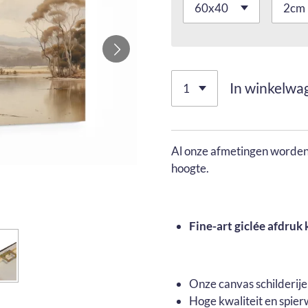
In winkelwa
Al onze afmetingen worden 
hoogte.
Fine-art giclée afdruk 
Onze canvas schilderij
Hoge kwaliteit en spier