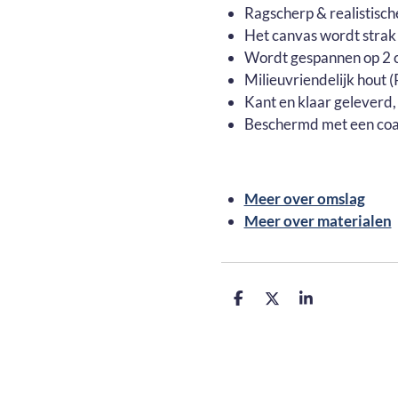
Ragscherp & realistisch
Het canvas wordt strak
Wordt gespannen op 2 c
Milieuvriendelijk hout
Kant en klaar geleverd,
Beschermd met een coa
Meer over omslag
Meer over materialen
D
D
S
e
e
h
l
e
a
e
l
r
n
e