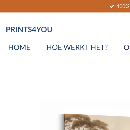
100% 
Ga
direct
naar
PRINTS4YOU
de
hoofdinhoud
HOME
HOE WERKT HET?
O