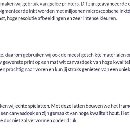
maken wij gebruik van giclée printers. Dit zijn geavanceerde e
pigmenteerde inkt worden met miljoenen microscopische inktd
t, hoge resolutie afbeeldingen en zeer intense kleuren.
ste, daarom gebruiken wij ook de meest geschikte materialen o
ouw gewenste print op een mat wit canvasdoek van hoge kwalite
n prachtig naar voren en kun jij straks genieten van een uniek 
uiken wij echte spielatten. Met deze latten bouwen we het fram
r een canvasdoek en zijn gemaakt van hoge kwaliteit hout. He
e dus niet zal vervormen onder druk.