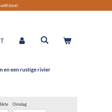
with love!
T
en een rustige rivier
ikte
Omslag