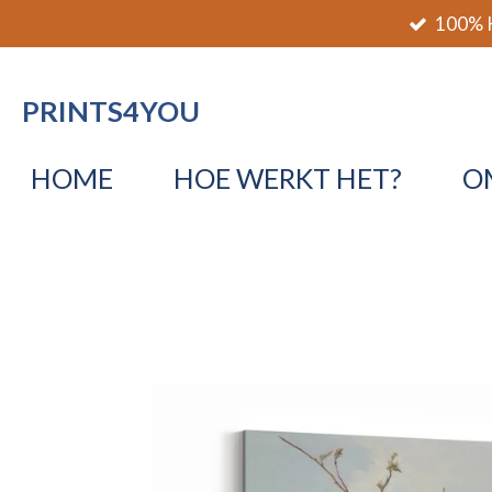
100% K
Ga
direct
naar
PRINTS4YOU
de
hoofdinhoud
HOME
HOE WERKT HET?
O