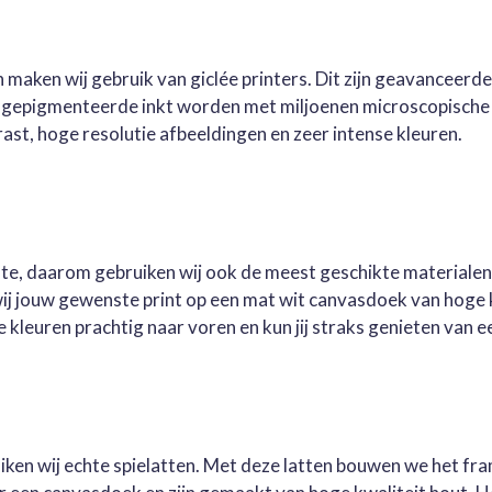
e
l
r
n
e
 maken wij gebruik van giclée printers. Dit zijn geavanceerd
e gepigmenteerde inkt worden met miljoenen microscopische 
st, hoge resolutie afbeeldingen en zeer intense kleuren.
este, daarom gebruiken wij ook de meest geschikte materialen
wij jouw gewenste print op een mat wit canvasdoek van hoge 
kleuren prachtig naar voren en kun jij straks genieten van ee
ruiken wij echte spielatten. Met deze latten bouwen we het fr