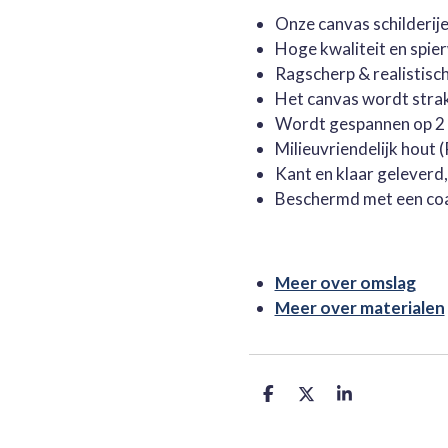
Onze canvas schilderi
Hoge kwaliteit en spie
Ragscherp & realistisc
Het canvas wordt stra
Wordt gespannen op 2 
Milieuvriendelijk hout
Kant en klaar geleverd
Beschermd met een co
Meer over omslag
Meer over materialen
D
D
S
e
e
h
l
e
a