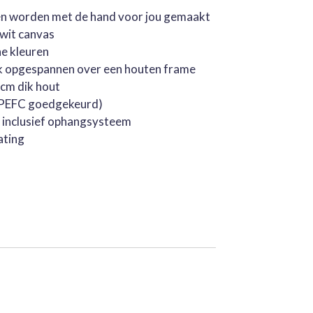
jen worden met de hand voor jou gemaakt
rwit canvas
he kleuren
k opgespannen over een houten frame
cm dik hout
 (PEFC goedgekeurd)
, inclusief ophangsysteem
ating