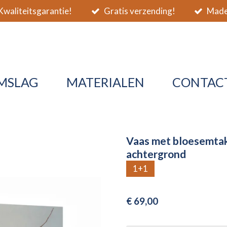
waliteitsgarantie!
Gratis verzending!
Made 
MSLAG
MATERIALEN
CONTAC
Vaas met bloesemta
achtergrond
1+1
€ 69,00