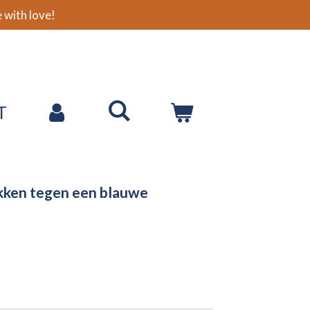
with love!
T
kken tegen een blauwe