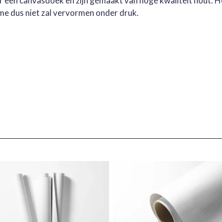
oor een canvasdoek en zijn gemaakt van hoge kwaliteit hout. 
me dus niet zal vervormen onder druk.