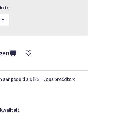
ikte
agen
 aangeduid als B x H, dus breedte x
 kwaliteit