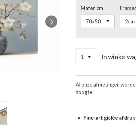
Maten cm
Framed
In winkelw
Al onze afmetingen worden
hoogte.
Fine-art giclée afdruk