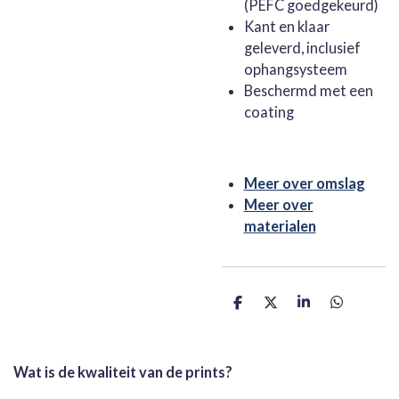
(PEFC goedgekeurd)
Kant en klaar
geleverd, inclusief
ophangsysteem
Beschermd met een
coating
Meer over omslag
Meer over
materialen
D
D
S
D
e
e
h
e
l
e
a
l
e
l
r
e
n
e
n
Wat is de kwaliteit van de prints?