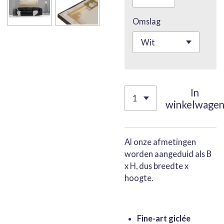
Omslag
In
winkelwage
Al onze afmetingen
worden aangeduid als B
x H, dus breedte x
hoogte.
Fine-art giclée