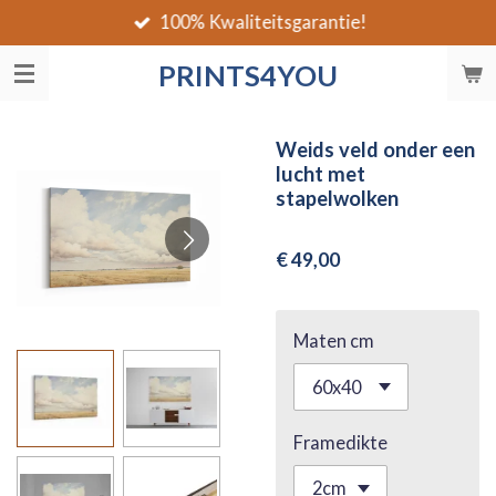
100% Kwaliteitsgarantie!
Ga
direct
PRINTS4YOU
naar
de
hoofdinhoud
Weids veld onder een
lucht met
stapelwolken
€ 49,00
Maten cm
Framedikte