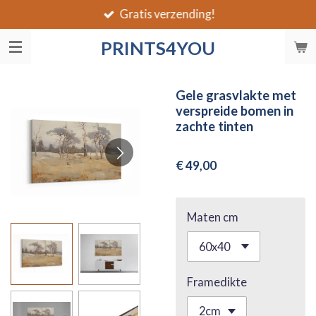
Gratis verzending!
Ga
direct
PRINTS4YOU
naar
de
hoofdinhoud
Gele grasvlakte met
verspreide bomen in
zachte tinten
€ 49,00
Maten cm
Framedikte