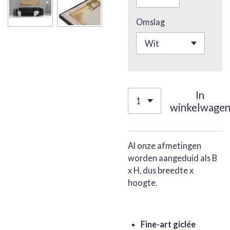
Omslag
In
winkelwage
Al onze afmetingen
worden aangeduid als B
x H, dus breedte x
hoogte.
Fine-art giclée