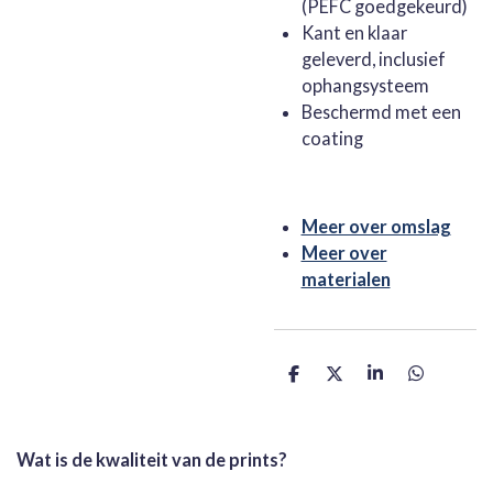
(PEFC goedgekeurd)
Kant en klaar
geleverd, inclusief
ophangsysteem
Beschermd met een
coating
Meer over omslag
Meer over
materialen
D
D
S
D
e
e
h
e
l
e
a
l
e
l
r
e
n
e
n
Wat is de kwaliteit van de prints?