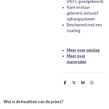
(PEFC goedgekeurd)
Kant en klaar
geleverd, inclusief
ophangsysteem
Beschermd met een
coating
Meer over omslag
Meer over
materialen
D
D
S
D
e
e
h
e
l
e
a
l
e
l
r
e
n
e
n
Wat is de kwaliteit van de prints?