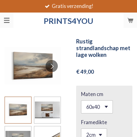
Gratis verzending!
Ga
direct
PRINTS4YOU
naar
de
hoofdinhoud
Rustig
strandlandschap met
lage wolken
€ 49,00
Maten cm
Framedikte