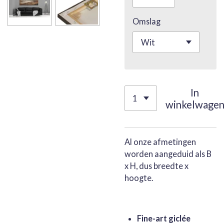
Omslag
In
winkelwage
Al onze afmetingen
worden aangeduid als B
x H, dus breedte x
hoogte.
Fine-art giclée