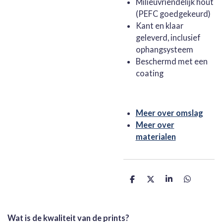
Milieuvriendelijk hout
(PEFC goedgekeurd)
Kant en klaar
geleverd, inclusief
ophangsysteem
Beschermd met een
coating
Meer over omslag
Meer over
materialen
D
D
S
D
e
e
h
e
l
e
a
l
e
l
r
e
n
e
n
Wat is de kwaliteit van de prints?