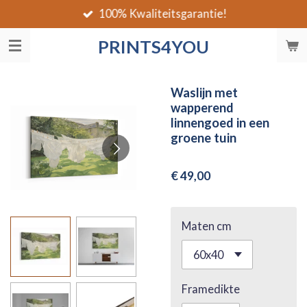
100% Kwaliteitsgarantie!
Ga
direct
PRINTS4YOU
naar
de
hoofdinhoud
Waslijn met
wapperend
linnengoed in een
groene tuin
€ 49,00
Maten cm
Framedikte