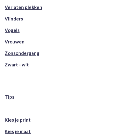
Verlaten plekken
Vlinders
Vogels
Vrouwen
Zonsondergang
Zwart - wit
Tips
Kies je print
Kies je maat