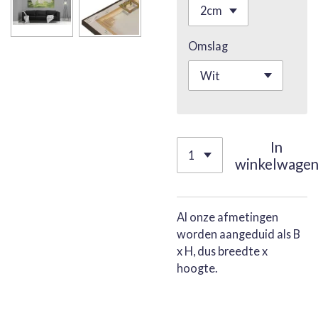
Omslag
In
winkelwage
Al onze afmetingen
worden aangeduid als B
x H, dus breedte x
hoogte.