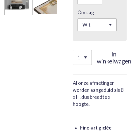
Omslag
In
winkelwage
Al onze afmetingen
worden aangeduid als B
x H, dus breedte x
hoogte.
Fine-art giclée