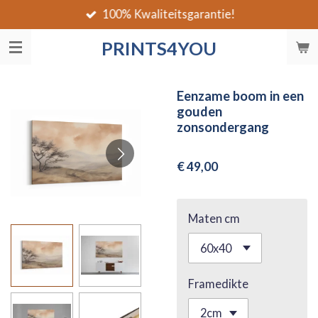
100% Kwaliteitsgarantie!
Ga
direct
PRINTS4YOU
naar
de
hoofdinhoud
Eenzame boom in een
gouden
zonsondergang
€ 49,00
Maten cm
Framedikte