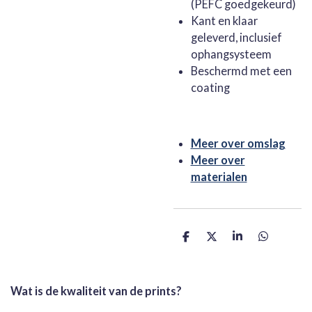
(PEFC goedgekeurd)
Kant en klaar
geleverd, inclusief
ophangsysteem
Beschermd met een
coating
Meer over omslag
Meer over
materialen
D
D
S
D
e
e
h
e
l
e
a
l
e
l
r
e
n
e
n
Wat is de kwaliteit van de prints?