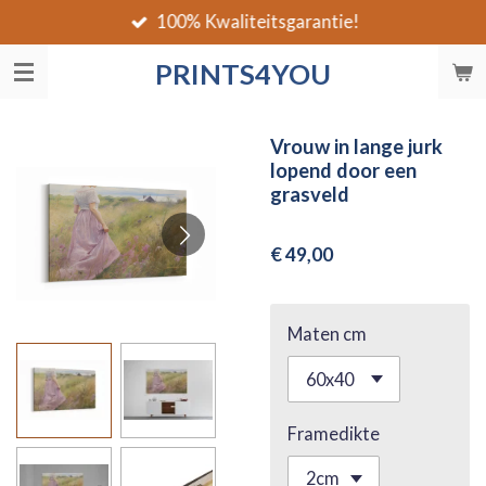
100% Kwaliteitsgarantie!
Ga
direct
PRINTS4YOU
naar
de
hoofdinhoud
Vrouw in lange jurk
lopend door een
grasveld
€ 49,00
Maten cm
Framedikte