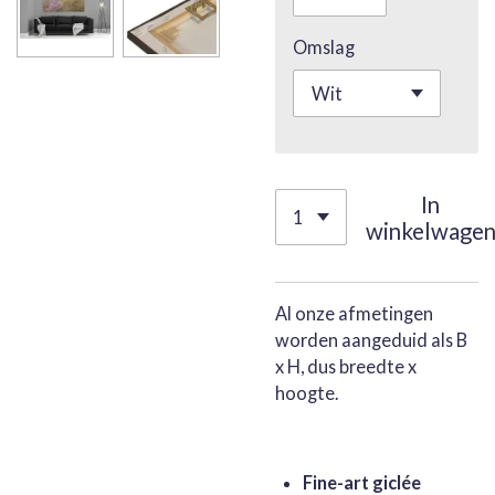
Omslag
In
winkelwage
Al onze afmetingen
worden aangeduid als B
x H, dus breedte x
hoogte.
Fine-art giclée