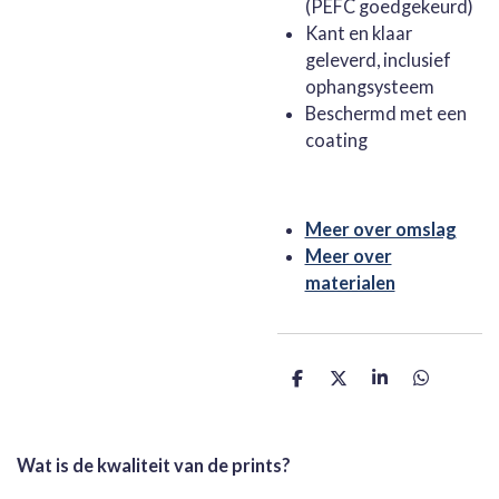
(PEFC goedgekeurd)
Kant en klaar
geleverd, inclusief
ophangsysteem
Beschermd met een
coating
Meer over omslag
Meer over
materialen
D
D
S
D
e
e
h
e
l
e
a
l
e
l
r
e
n
e
n
Wat is de kwaliteit van de prints?