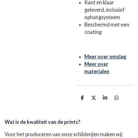
Kant en klaar
geleverd, inclusief
ophangsysteem
Beschermd met een
coating
Meer over omslag
Meer over
materialen
D
D
S
D
e
e
h
e
l
e
a
l
e
l
r
e
n
e
n
Wat is de kwaliteit van de prints?
Voor het produceren van onze schilderijen maken wij