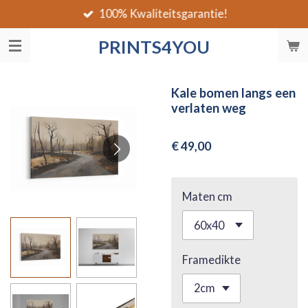
100% Kwaliteitsgarantie!
Ga
direct
PRINTS4YOU
naar
de
hoofdinhoud
Kale bomen langs een
verlaten weg
€ 49,00
Maten cm
Framedikte