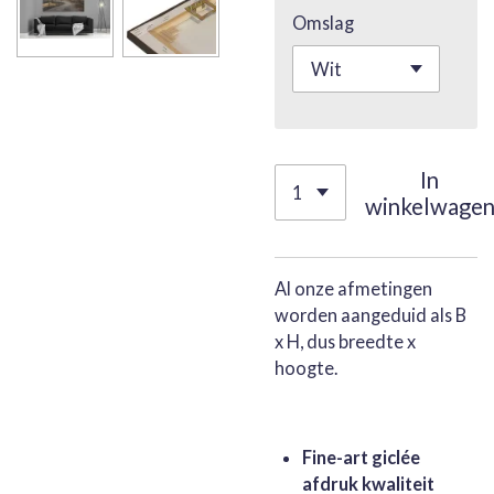
Omslag
In
winkelwage
Al onze afmetingen
worden aangeduid als B
x H, dus breedte x
hoogte.
Fine-art giclée
afdruk kwaliteit