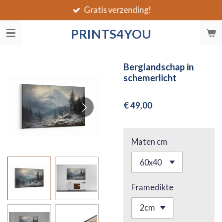
Gratis verzending!
Ga
direct
PRINTS4YOU
naar
de
hoofdinhoud
Berglandschap in
schemerlicht
€ 49,00
Maten cm
Framedikte