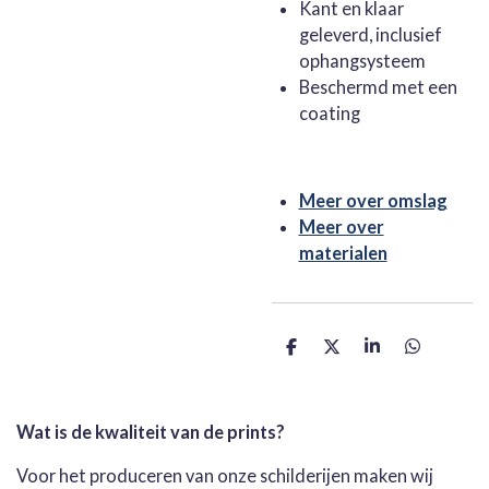
Kant en klaar
geleverd, inclusief
ophangsysteem
Beschermd met een
coating
Meer over omslag
Meer over
materialen
D
D
S
D
e
e
h
e
l
e
a
l
e
l
r
e
n
e
n
Wat is de kwaliteit van de prints?
Voor het produceren van onze schilderijen maken wij