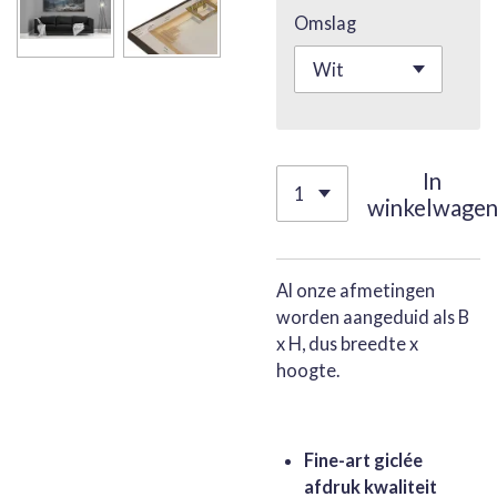
Omslag
In
winkelwage
Al onze afmetingen
worden aangeduid als B
x H, dus breedte x
hoogte.
Fine-art giclée
afdruk kwaliteit