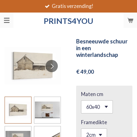
Gratis verzending!
Ga
direct
PRINTS4YOU
naar
de
hoofdinhoud
Besneeuwde schuur
in een
winterlandschap
€ 49,00
Maten cm
Framedikte