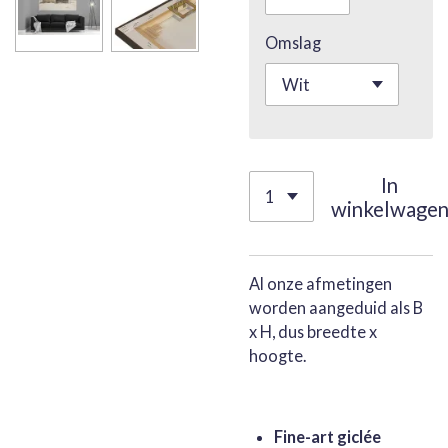
Omslag
In
winkelwage
Al onze afmetingen
worden aangeduid als B
x H, dus breedte x
hoogte.
Fine-art giclée