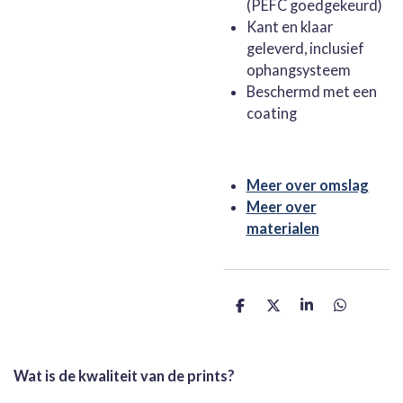
(PEFC goedgekeurd)
Kant en klaar
geleverd, inclusief
ophangsysteem
Beschermd met een
coating
Meer over omslag
Meer over
materialen
D
D
S
D
e
e
h
e
l
e
a
l
e
l
r
e
n
e
n
Wat is de kwaliteit van de prints?