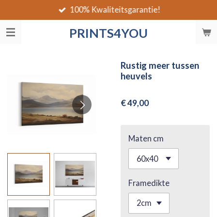
100% Kwaliteitsgarantie!
Ga
direct
PRINTS4YOU
naar
de
hoofdinhoud
Rustig meer tussen
heuvels
€ 49,00
Maten cm
Framedikte