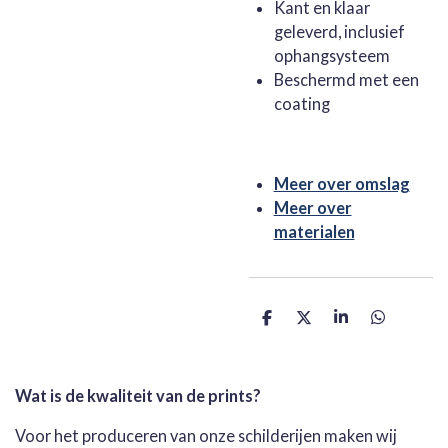
Kant en klaar
geleverd, inclusief
ophangsysteem
Beschermd met een
coating
Meer over omslag
Meer over
materialen
D
D
S
D
e
e
h
e
l
e
a
l
e
l
r
e
n
e
n
Wat is de kwaliteit van de prints?
Voor het produceren van onze schilderijen maken wij