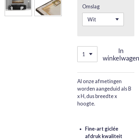
Omslag
In
winkelwage
Al onze afmetingen
worden aangeduid als B
x H, dus breedte x
hoogte.
Fine-art giclée
afdruk kwaliteit