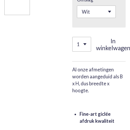
In
winkelwage
Al onze afmetingen
worden aangeduid als B
x H, dus breedte x
hoogte.
Fine-art giclée
afdruk kwaliteit