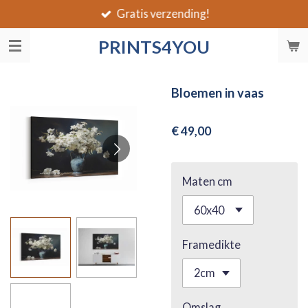
Gratis verzending!
Ga
direct
PRINTS4YOU
naar
de
hoofdinhoud
Bloemen in vaas
€ 49,00
Maten cm
Framedikte
Omslag