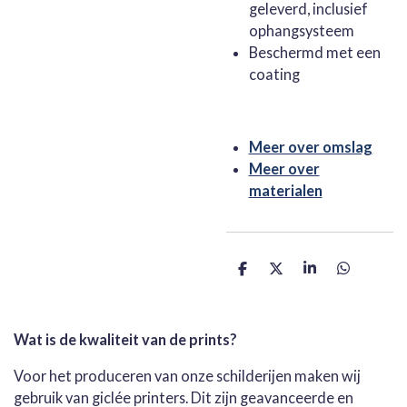
geleverd, inclusief
ophangsysteem
Beschermd met een
coating
Meer over omslag
Meer over
materialen
D
D
S
D
e
e
h
e
l
e
a
l
e
l
r
e
n
e
n
Wat is de kwaliteit van de prints?
Voor het produceren van onze schilderijen maken wij
gebruik van giclée printers. Dit zijn geavanceerde en