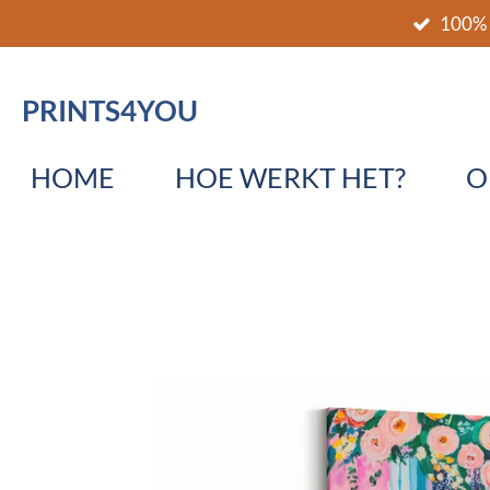
100% 
Ga
direct
naar
PRINTS4YOU
de
hoofdinhoud
HOME
HOE WERKT HET?
O