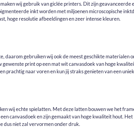
maken wij gebruik van giclée printers. Dit zijn geavanceerde e
pigmenteerde inkt worden met miljoenen microscopische inktd
t, hoge resolutie afbeeldingen en zeer intense kleuren.
ste, daarom gebruiken wij ook de meest geschikte materialen o
ouw gewenste print op een mat wit canvasdoek van hoge kwalite
n prachtig naar voren en kun jij straks genieten van een uniek 
uiken wij echte spielatten. Met deze latten bouwen we het fram
r een canvasdoek en zijn gemaakt van hoge kwaliteit hout. He
e dus niet zal vervormen onder druk.