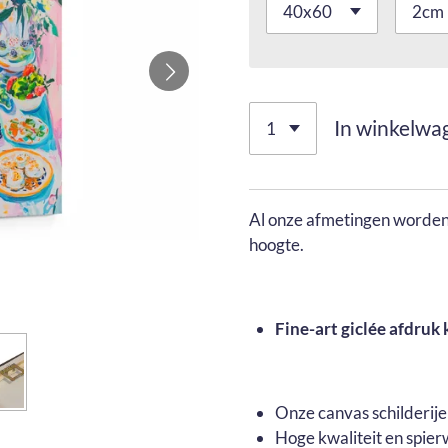
In winkelwa
Al onze afmetingen worden 
hoogte.
Fine-art giclée afdruk 
Onze canvas schilderij
Hoge kwaliteit en spier