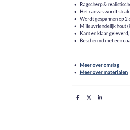
Ragscherp & realistisch
Het canvas wordt strak
Wordt gespannen op 2 c
Milieuvriendelijk hout
Kant en klaar geleverd,
Beschermd met een coa
Meer over omslag
Meer over materialen
D
D
S
e
e
h
l
e
a
e
l
r
n
e