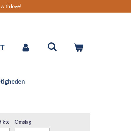
with love!
T
etigheden
ikte
Omslag