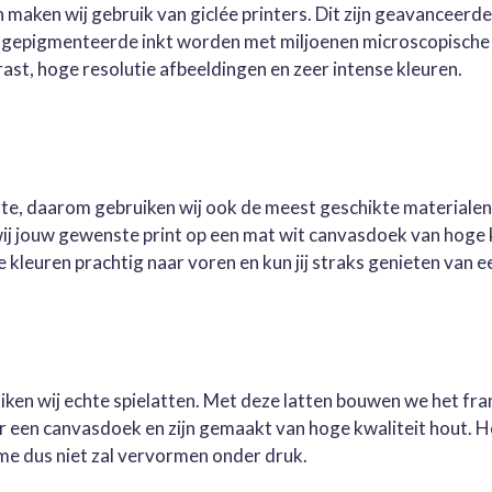
 maken wij gebruik van giclée printers. Dit zijn geavanceerd
e gepigmenteerde inkt worden met miljoenen microscopische 
st, hoge resolutie afbeeldingen en zeer intense kleuren.
este, daarom gebruiken wij ook de meest geschikte materialen
wij jouw gewenste print op een mat wit canvasdoek van hoge 
kleuren prachtig naar voren en kun jij straks genieten van ee
ruiken wij echte spielatten. Met deze latten bouwen we het fr
oor een canvasdoek en zijn gemaakt van hoge kwaliteit hout. 
me dus niet zal vervormen onder druk.