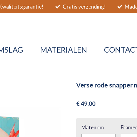
waliteitsgarantie!
Gratis verzending!
Made 
MSLAG
MATERIALEN
CONTAC
Verse rode snapper 
€ 49,00
Maten cm
Framed