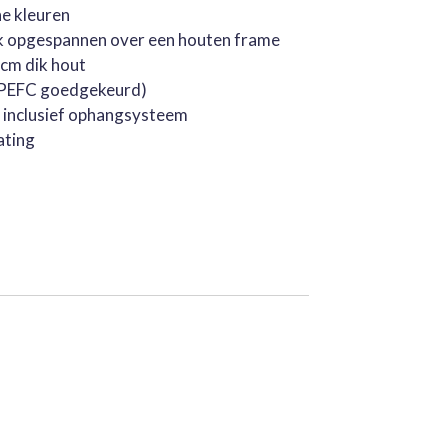
he kleuren
k opgespannen over een houten frame
cm dik hout
 (PEFC goedgekeurd)
, inclusief ophangsysteem
ating