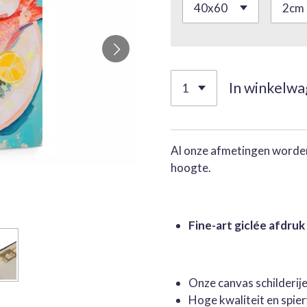
In winkelw
Al onze afmetingen worden
hoogte.
Fine-art giclée afdruk
Onze canvas schilderi
Hoge kwaliteit en spie