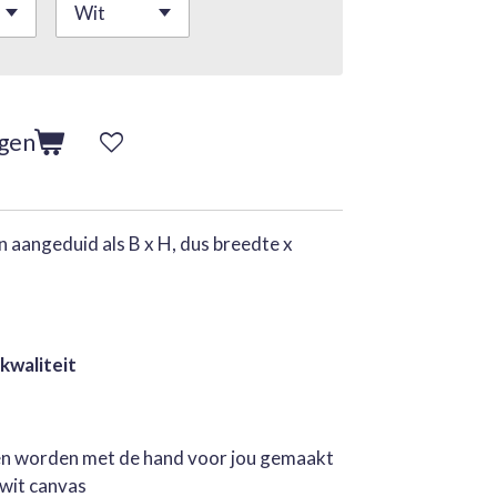
agen
 aangeduid als B x H, dus breedte x
 kwaliteit
jen worden met de hand voor jou gemaakt
rwit canvas