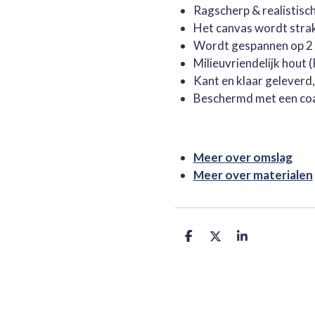
Ragscherp & realistisc
Het canvas wordt stra
Wordt gespannen op 2 
Milieuvriendelijk hout
Kant en klaar geleverd
Beschermd met een co
Meer over omslag
Meer over materialen
D
D
S
e
e
h
l
e
a
e
l
r
n
e