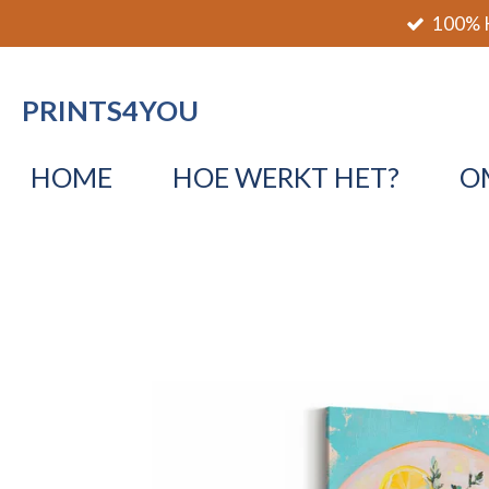
100% K
Ga
direct
naar
PRINTS4YOU
de
hoofdinhoud
HOME
HOE WERKT HET?
O