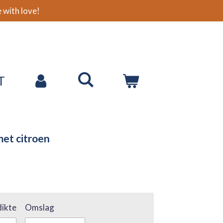
with love!
T
met citroen
ikte
Omslag