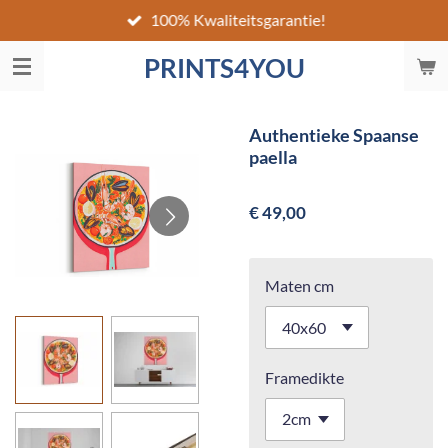
100% Kwaliteitsgarantie!
Ga
direct
PRINTS4YOU
naar
de
hoofdinhoud
Authentieke Spaanse
paella
€ 49,00
Maten cm
Framedikte