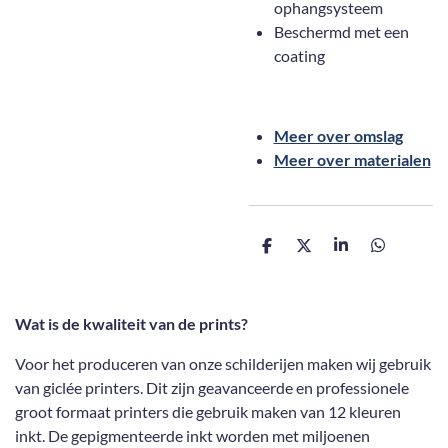
ophangsysteem
Beschermd met een
coating
Meer over omslag
Meer over materialen
D
D
S
D
e
e
h
e
l
e
a
l
e
l
r
e
n
e
n
Wat is de kwaliteit van de prints?
Voor het produceren van onze schilderijen maken wij gebruik
van giclée printers. Dit zijn geavanceerde en professionele
groot formaat printers die gebruik maken van 12 kleuren
inkt. De gepigmenteerde inkt worden met miljoenen