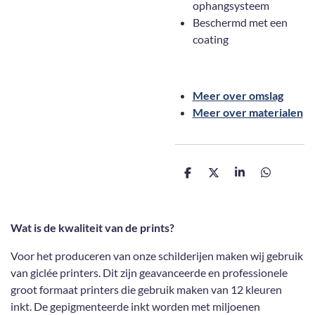
ophangsysteem
Beschermd met een
coating
Meer over omslag
Meer over materialen
D
D
S
D
e
e
h
e
l
e
a
l
e
l
r
e
n
e
n
Wat is de kwaliteit van de prints?
Voor het produceren van onze schilderijen maken wij gebruik
van giclée printers. Dit zijn geavanceerde en professionele
groot formaat printers die gebruik maken van 12 kleuren
inkt. De gepigmenteerde inkt worden met miljoenen