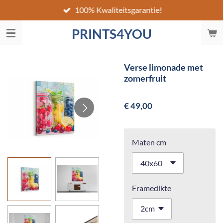
100% Kwaliteitsgarantie!
Ga
direct
PRINTS4YOU
naar
de
hoofdinhoud
Verse limonade met
zomerfruit
€ 49,00
Maten cm
Framedikte