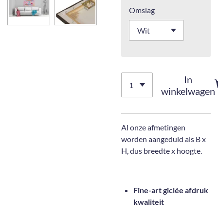
Omslag
In
winkelwagen
Al onze afmetingen
worden aangeduid als B x
H, dus breedte x hoogte.
Fine-art giclée afdruk
kwaliteit