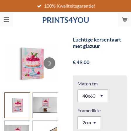
100% Kwaliteitsgarantie!
Ga
direct
PRINTS4YOU
naar
de
hoofdinhoud
Luchtige kersentaart
met glazuur
€ 49,00
Maten cm
Framedikte