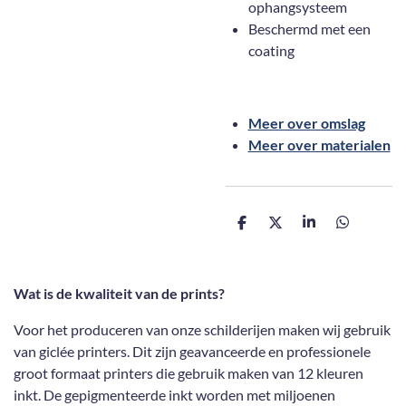
ophangsysteem
Beschermd met een
coating
Meer over omslag
Meer over materialen
D
D
S
D
e
e
h
e
l
e
a
l
e
l
r
e
n
e
n
Wat is de kwaliteit van de prints?
Voor het produceren van onze schilderijen maken wij gebruik
van giclée printers. Dit zijn geavanceerde en professionele
groot formaat printers die gebruik maken van 12 kleuren
inkt. De gepigmenteerde inkt worden met miljoenen