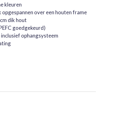
he kleuren
k opgespannen over een houten frame
cm dik hout
 (PEFC goedgekeurd)
, inclusief ophangsysteem
ating