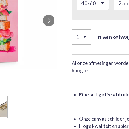
In winkelw
Al onze afmetingen worden
hoogte.
Fine-art giclée afdruk
Onze canvas schilderi
Hoge kwaliteit en spie