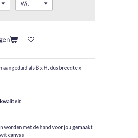
agen
 aangeduid als B x H, dus breedte x
 kwaliteit
jen worden met de hand voor jou gemaakt
rwit canvas