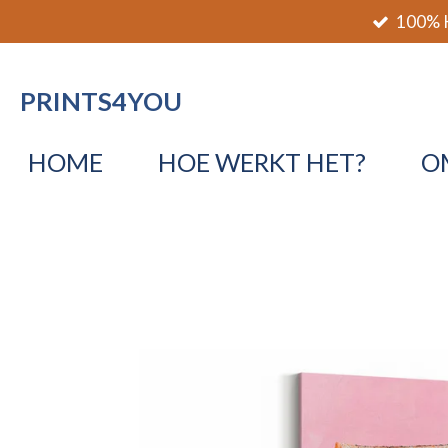
100% K
Ga
direct
naar
PRINTS4YOU
de
hoofdinhoud
HOME
HOE WERKT HET?
O