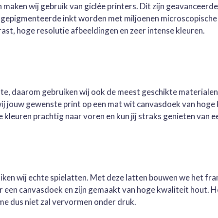
 maken wij gebruik van giclée printers. Dit zijn geavanceerd
e gepigmenteerde inkt worden met miljoenen microscopische 
st, hoge resolutie afbeeldingen en zeer intense kleuren.
este, daarom gebruiken wij ook de meest geschikte materialen
wij jouw gewenste print op een mat wit canvasdoek van hoge 
kleuren prachtig naar voren en kun jij straks genieten van ee
ruiken wij echte spielatten. Met deze latten bouwen we het fr
oor een canvasdoek en zijn gemaakt van hoge kwaliteit hout. 
me dus niet zal vervormen onder druk.