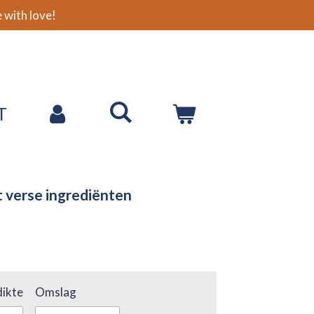
with love!
T
 verse ingrediënten
ikte
Omslag