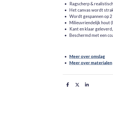
Ragscherp & realistisc
Het canvas wordt stra
Wordt gespannen op 2 
Milieuvriendelijk hout
Kant en klaar geleverd
Beschermd met een co
Meer over omslag
Meer over materialen
D
D
S
e
e
h
l
e
a
e
l
r
n
e