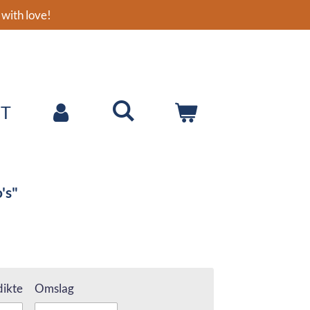
with love!
T
's"
ikte
Omslag