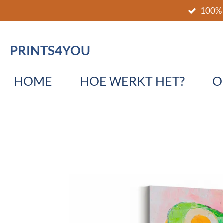
100% 
Ga
direct
naar
PRINTS4YOU
de
hoofdinhoud
HOME
HOE WERKT HET?
O