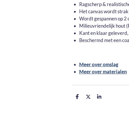
Ragscherp & realistisch
Het canvas wordt strak
Wordt gespannen op 2 c
Milieuvriendelijk hout
Kant en klaar geleverd,
Beschermd met een coa
Meer over omslag
Meer over materialen
D
D
S
e
e
h
l
e
a
e
l
r
n
e