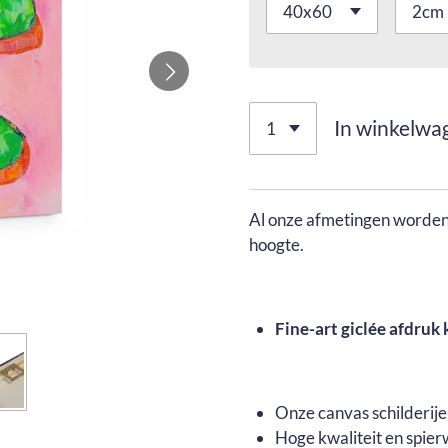
In winkelwa
Al onze afmetingen worden 
hoogte.
Fine-art giclée afdruk 
Onze canvas schilderij
Hoge kwaliteit en spier