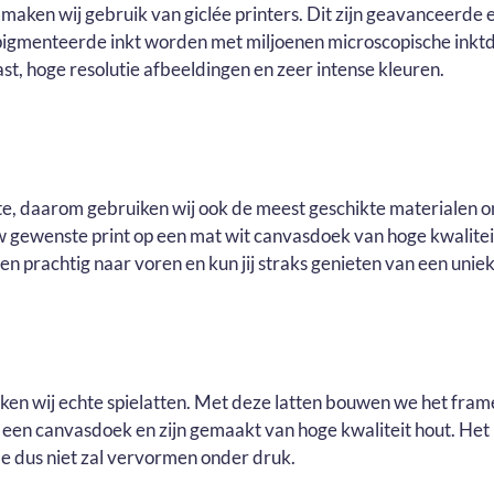
maken wij gebruik van giclée printers. Dit zijn geavanceerde e
pigmenteerde inkt worden met miljoenen microscopische inktd
t, hoge resolutie afbeeldingen en zeer intense kleuren.
ste, daarom gebruiken wij ook de meest geschikte materialen o
ouw gewenste print op een mat wit canvasdoek van hoge kwalite
n prachtig naar voren en kun jij straks genieten van een uniek 
uiken wij echte spielatten. Met deze latten bouwen we het fram
r een canvasdoek en zijn gemaakt van hoge kwaliteit hout. He
e dus niet zal vervormen onder druk.