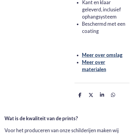
Kant en klaar
geleverd, inclusief
ophangsysteem
Beschermd met een
coating
Meer over omslag
Meer over
materialen
D
D
S
D
e
e
h
e
l
e
a
l
e
l
r
e
n
e
n
Wat is de kwaliteit van de prints?
Voor het produceren van onze schilderijen maken wij