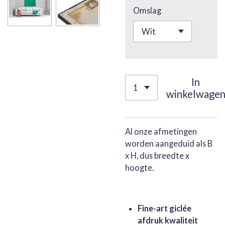
Omslag
In
winkelwage
Al onze afmetingen
worden aangeduid als B
x H, dus breedte x
hoogte.
Fine-art giclée
afdruk kwaliteit