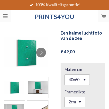
100% Kwaliteitsgarantie!
Ga
direct
PRINTS4YOU
naar
de
hoofdinhoud
Een kalme luchtfoto
van de zee
€ 49,00
Maten cm
Framedikte