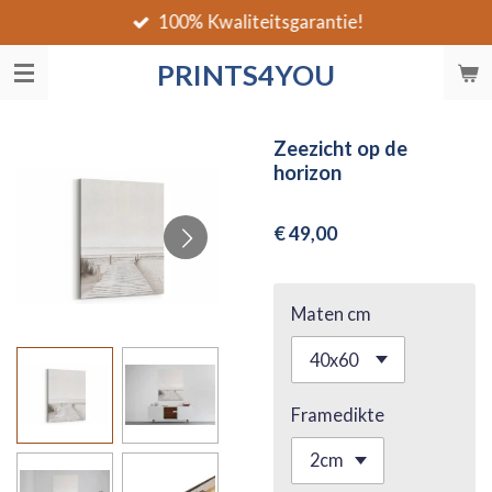
100% Kwaliteitsgarantie!
Ga
direct
PRINTS4YOU
naar
de
hoofdinhoud
Zeezicht op de
horizon
€ 49,00
Maten cm
Framedikte