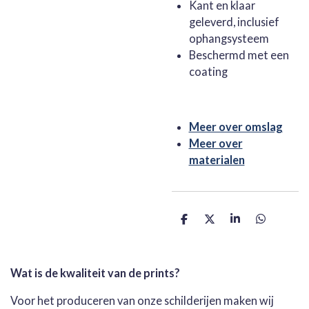
Kant en klaar
geleverd, inclusief
ophangsysteem
Beschermd met een
coating
Meer over omslag
Meer over
materialen
D
D
S
D
e
e
h
e
l
e
a
l
e
l
r
e
n
e
n
Wat is de kwaliteit van de prints?
Voor het produceren van onze schilderijen maken wij