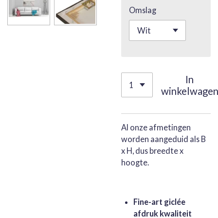
Omslag
In
winkelwage
Al onze afmetingen
worden aangeduid als B
x H, dus breedte x
hoogte.
Fine-art giclée
afdruk kwaliteit