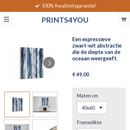
100% Kwaliteitsgarantie!
Ga
direct
PRINTS4YOU
naar
de
hoofdinhoud
Een expressieve
zwart-wit abstractie
die de diepte van de
oceaan weergeeft.
€ 49,00
Maten cm
Framedikte