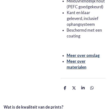
Milieuvriendelijk hout
(PEFC goedgekeurd)
Kant en klaar
geleverd, inclusief
ophangsysteem
Beschermd met een
coating
Meer over omslag
Meer over
materialen
D
D
S
D
e
e
h
e
l
e
a
l
e
l
r
e
n
e
n
Wat is de kwaliteit van de prints?