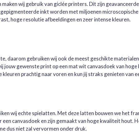
 maken wij gebruik van giclée printers. Dit zijn geavanceerd
e gepigmenteerde inkt worden met miljoenen microscopische 
st, hoge resolutie afbeeldingen en zeer intense kleuren.
este, daarom gebruiken wij ook de meest geschikte materialen
wij jouw gewenste print op een mat wit canvasdoek van hoge 
kleuren prachtig naar voren en kun jij straks genieten van ee
ruiken wij echte spielatten. Met deze latten bouwen we het fr
oor een canvasdoek en zijn gemaakt van hoge kwaliteit hout. 
me dus niet zal vervormen onder druk.