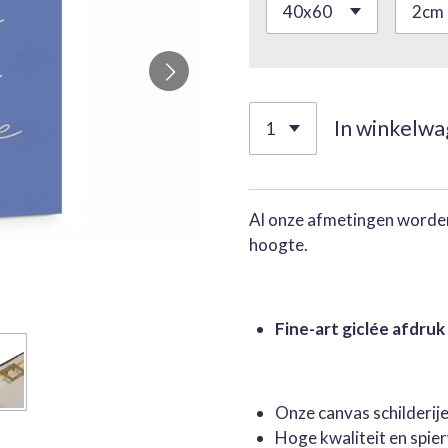
In winkelw
Al onze afmetingen worden
hoogte.
Fine-art giclée afdruk
Onze canvas schilderi
Hoge kwaliteit en spie