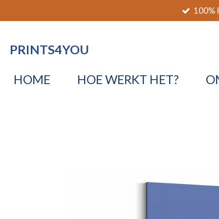
100% K
Ga
direct
naar
PRINTS4YOU
de
hoofdinhoud
HOME
HOE WERKT HET?
O