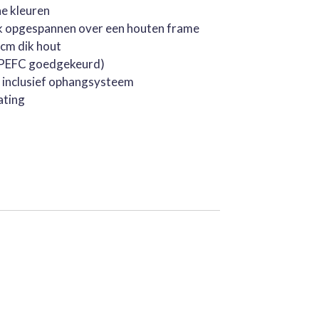
he kleuren
k opgespannen over een houten frame
cm dik hout
 (PEFC goedgekeurd)
, inclusief ophangsysteem
ating