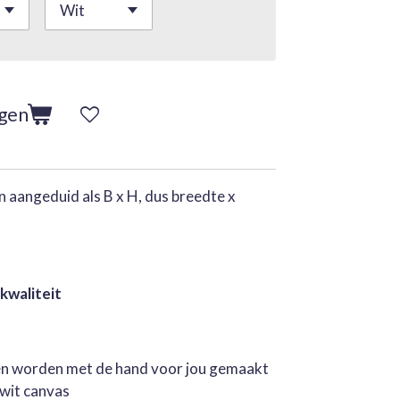
agen
 aangeduid als B x H, dus breedte x
 kwaliteit
jen worden met de hand voor jou gemaakt
rwit canvas