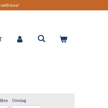
with love!
T
ikte
Omslag