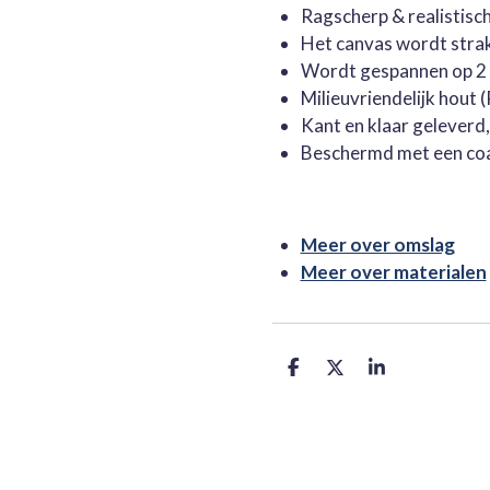
Ragscherp & realistisc
Het canvas wordt stra
Wordt gespannen op 2 
Milieuvriendelijk hout
Kant en klaar geleverd
Beschermd met een co
Meer over omslag
Meer over materialen
D
D
S
e
e
h
l
e
a
e
l
r
n
e