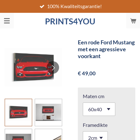
100% Kwaliteitsgarantie!
Ga
direct
PRINTS4YOU
naar
de
hoofdinhoud
Een rode Ford Mustang
met een agressieve
voorkant
€ 49,00
Maten cm
Framedikte