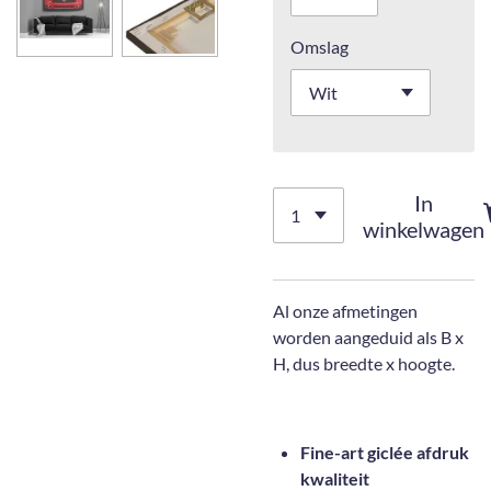
Omslag
In
winkelwagen
Al onze afmetingen
worden aangeduid als B x
H, dus breedte x hoogte.
Fine-art giclée afdruk
kwaliteit