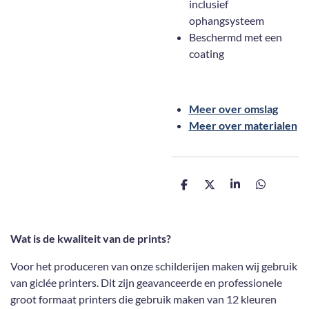
inclusief
ophangsysteem
Beschermd met een
coating
Meer over omslag
Meer over materialen
D
D
S
D
e
e
h
e
l
e
a
l
e
l
r
e
n
e
n
Wat is de kwaliteit van de prints?
Voor het produceren van onze schilderijen maken wij gebruik
van giclée printers. Dit zijn geavanceerde en professionele
groot formaat printers die gebruik maken van 12 kleuren