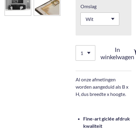
Omslag
In
winkelwagen
Al onze afmetingen
worden aangeduid als B x
H, dus breedte x hoogte.
Fine-art giclée afdruk
kwaliteit