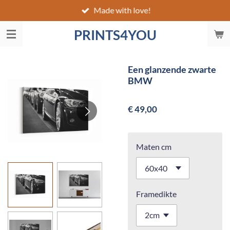
Made with love!
Ga
direct
PRINTS4YOU
naar
de
hoofdinhoud
Een glanzende zwarte
BMW
€ 49,00
Maten cm
Framedikte