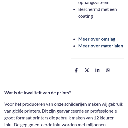
ophangsysteem
Beschermd met een
coating
Meer over omslag
Meer over materialen
D
D
S
D
e
e
h
e
l
e
a
l
e
l
r
e
n
e
n
Wat is de kwaliteit van de prints?
Voor het produceren van onze schilderijen maken wij gebruik
van giclée printers. Dit zijn geavanceerde en professionele
groot formaat printers die gebruik maken van 12 kleuren
inkt. De gepigmenteerde inkt worden met miljoenen