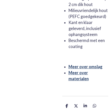
2 cm dik hout
Milieuvriendelijk hout
(PEFC goedgekeurd)
Kant en klaar
geleverd, inclusief
ophangsysteem
Beschermd met een
coating
Meer over omslag
Meer over
materialen
D
D
S
D
e
e
h
e