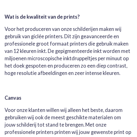
l
e
a
l
e
l
r
e
n
e
n
Wat is de kwaliteit van de prints?
Voor het produceren van onze schilderijen maken wij
gebruik van giclée printers. Dit zijn geavanceerde en
professionele groot formaat printers die gebruik maken
van 12 kleuren inkt. De gepigmenteerde inkt worden met
miljoenen microscopische inktdruppeltjes per minuut op
het doek gespoten en produceren zo een diep contrast,
hoge resolutie afbeeldingen en zeer intense kleuren.
Canvas
Voor onze klanten willen wij alleen het beste, daarom
gebruiken wij ook de meest geschikte materialen om
jouw schilderij tot stand te brengen. Met onze
professionele printers printen wij jouw gewenste print op