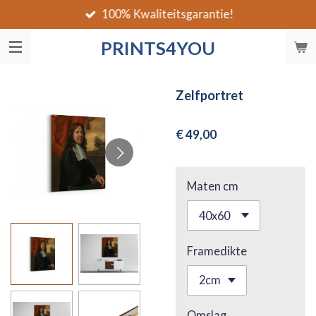
100% Kwaliteitsgarantie!
Ga
direct
PRINTS4YOU
naar
de
hoofdinhoud
Zelfportret
€ 49,00
Maten cm
Framedikte
Omslag