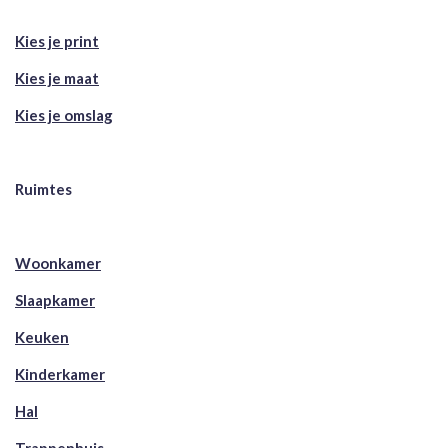
Kies je print
Kies je maat
Kies je omslag
Ruimtes
Woonkamer
Slaapkamer
Keuken
Kinderkamer
Hal