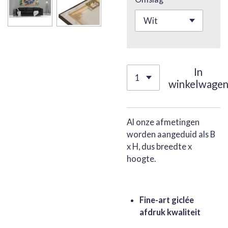
In
winkelwage
Al onze afmetingen
worden aangeduid als B
x H, dus breedte x
hoogte.
Fine-art giclée
afdruk kwaliteit