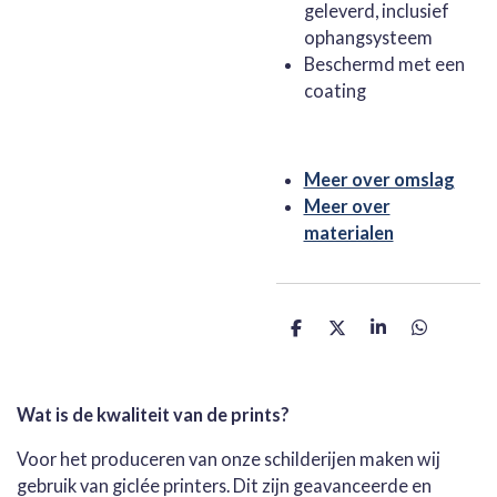
geleverd, inclusief
ophangsysteem
Beschermd met een
coating
Meer over omslag
Meer over
materialen
D
D
S
D
e
e
h
e
l
e
a
l
e
l
r
e
n
e
n
Wat is de kwaliteit van de prints?
Voor het produceren van onze schilderijen maken wij
gebruik van giclée printers. Dit zijn geavanceerde en