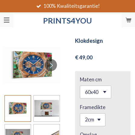
100% Kwaliteitsgarantie!
Ga
direct
PRINTS4YOU
naar
de
hoofdinhoud
Klokdesign
€ 49,00
Maten cm
Framedikte
Omslag