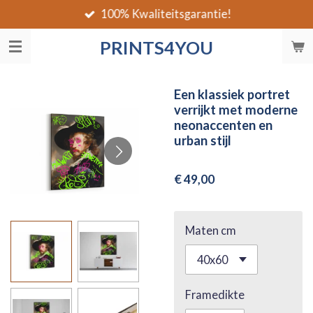
100% Kwaliteitsgarantie!
Ga
direct
PRINTS4YOU
naar
de
hoofdinhoud
Een klassiek portret
verrijkt met moderne
neonaccenten en
urban stijl
€ 49,00
Maten cm
Framedikte