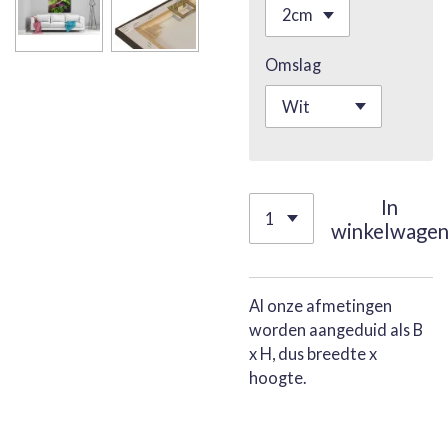
Omslag
In
winkelwage
Al onze afmetingen
worden aangeduid als B
x H, dus breedte x
hoogte.