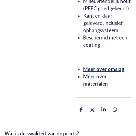
Milieuvriendelijk hout
(PEFC goedgekeurd)
Kant en klaar
geleverd, inclusief
ophangsysteem
Beschermd met een
coating
Meer over omslag
Meer over
materialen
D
D
S
D
e
e
h
e
l
e
a
l
e
l
r
e
n
e
n
Wat is de kwaliteit van de prints?