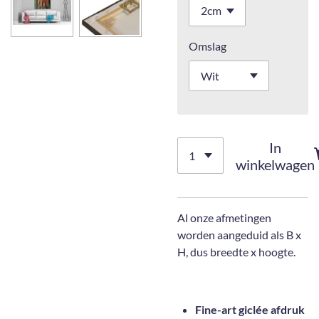
Omslag
In
winkelwagen
Al onze afmetingen
worden aangeduid als B x
H, dus breedte x hoogte.
Fine-art giclée afdruk