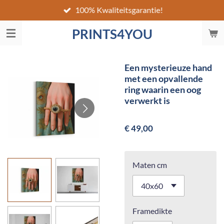
100% Kwaliteitsgarantie!
Ga
direct
PRINTS4YOU
naar
de
hoofdinhoud
Een mysterieuze hand
met een opvallende
ring waarin een oog
verwerkt is
€ 49,00
Maten cm
Framedikte