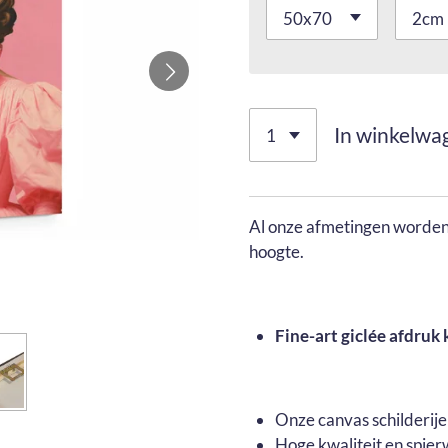
In winkelwa
Al onze afmetingen worden 
hoogte.
Fine-art giclée afdruk 
Onze canvas schilderij
Hoge kwaliteit en spier