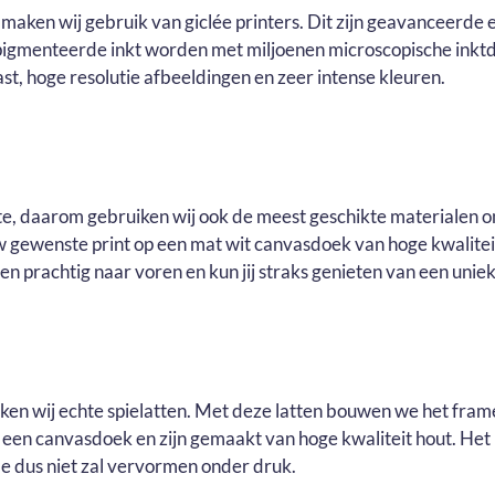
maken wij gebruik van giclée printers. Dit zijn geavanceerde e
pigmenteerde inkt worden met miljoenen microscopische inktd
t, hoge resolutie afbeeldingen en zeer intense kleuren.
ste, daarom gebruiken wij ook de meest geschikte materialen o
ouw gewenste print op een mat wit canvasdoek van hoge kwalite
n prachtig naar voren en kun jij straks genieten van een uniek 
uiken wij echte spielatten. Met deze latten bouwen we het fram
r een canvasdoek en zijn gemaakt van hoge kwaliteit hout. He
e dus niet zal vervormen onder druk.