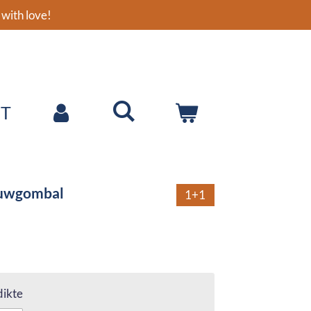
with love!
T
auwgombal
1+1
ikte