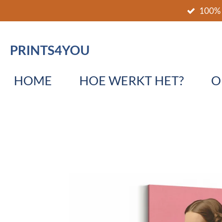
100% 
Ga
direct
naar
PRINTS4YOU
de
hoofdinhoud
HOME
HOE WERKT HET?
O