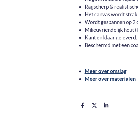
Ragscherp & realistisch
Het canvas wordt strak
Wordt gespannen op 2 c
Milieuvriendelijk hout
Kant en klaar geleverd,
Beschermd met een coa
Meer over omslag
Meer over materialen
D
D
S
e
e
h
l
e
a
e
l
r
n
e