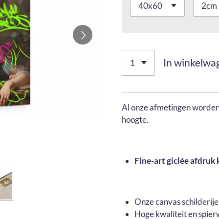
In winkelwa
Al onze afmetingen worden 
hoogte.
Fine-art giclée afdruk 
Onze canvas schilderij
Hoge kwaliteit en spier