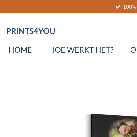
100% 
Ga
direct
naar
PRINTS4YOU
de
hoofdinhoud
HOME
HOE WERKT HET?
O