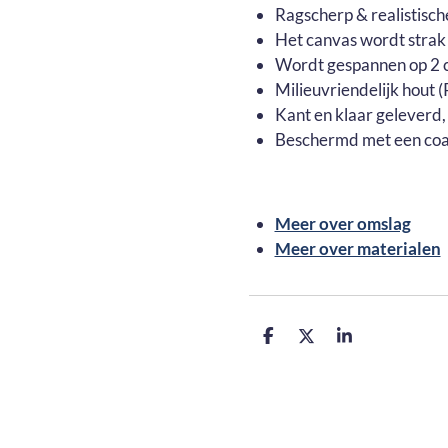
Ragscherp & realistisch
Het canvas wordt strak
Wordt gespannen op 2 c
Milieuvriendelijk hout
Kant en klaar geleverd,
Beschermd met een coa
Meer over omslag
Meer over materialen
D
D
S
e
e
h
l
e
a
e
l
r
n
e