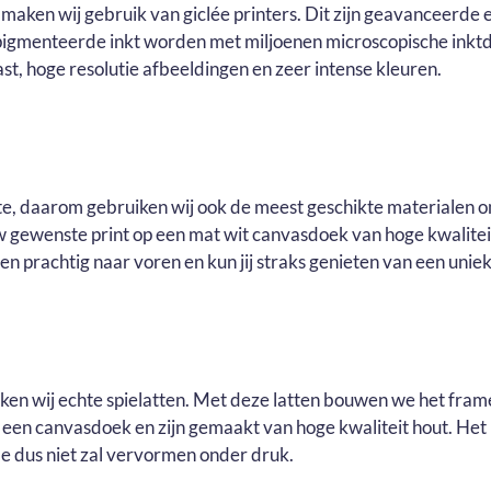
maken wij gebruik van giclée printers. Dit zijn geavanceerde e
pigmenteerde inkt worden met miljoenen microscopische inktd
t, hoge resolutie afbeeldingen en zeer intense kleuren.
ste, daarom gebruiken wij ook de meest geschikte materialen o
ouw gewenste print op een mat wit canvasdoek van hoge kwalite
n prachtig naar voren en kun jij straks genieten van een uniek 
uiken wij echte spielatten. Met deze latten bouwen we het fram
r een canvasdoek en zijn gemaakt van hoge kwaliteit hout. He
e dus niet zal vervormen onder druk.