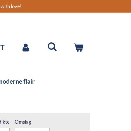
with love!
T
oderne flair
ikte
Omslag