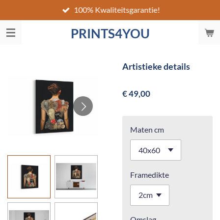
100% Kwaliteitsgarantie!
Ga
direct
PRINTS4YOU
naar
de
hoofdinhoud
Artistieke details
€ 49,00
Maten cm
Framedikte
Omslag