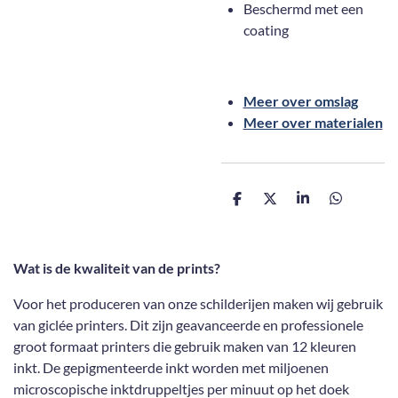
Beschermd met een
coating
Meer over omslag
Meer over materialen
D
D
S
D
e
e
h
e
l
e
a
l
e
l
r
e
n
e
n
Wat is de kwaliteit van de prints?
Voor het produceren van onze schilderijen maken wij gebruik
van giclée printers. Dit zijn geavanceerde en professionele
groot formaat printers die gebruik maken van 12 kleuren
inkt. De gepigmenteerde inkt worden met miljoenen
microscopische inktdruppeltjes per minuut op het doek