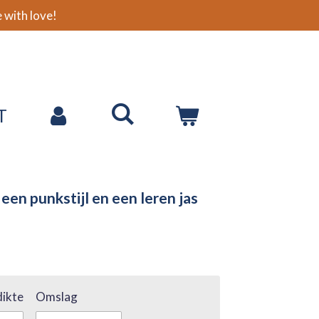
with love!
T
een punkstijl en een leren jas
ikte
Omslag