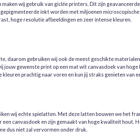
 maken wij gebruik van giclée printers. Dit zijn geavanceerd
e gepigmenteerde inkt worden met miljoenen microscopische 
st, hoge resolutie afbeeldingen en zeer intense kleuren.
este, daarom gebruiken wij ook de meest geschikte materialen
wij jouw gewenste print op een mat wit canvasdoek van hoge 
kleuren prachtig naar voren en kun jij straks genieten van ee
ruiken wij echte spielatten. Met deze latten bouwen we het fr
oor een canvasdoek en zijn gemaakt van hoge kwaliteit hout. 
me dus niet zal vervormen onder druk.