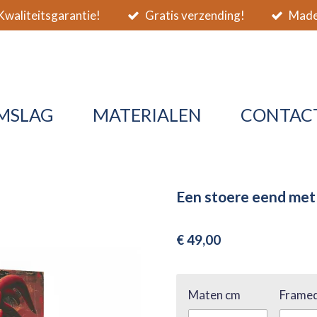
waliteitsgarantie!
Gratis verzending!
Made 
MSLAG
MATERIALEN
CONTAC
Een stoere eend met 
€ 49,00
Maten cm
Framed