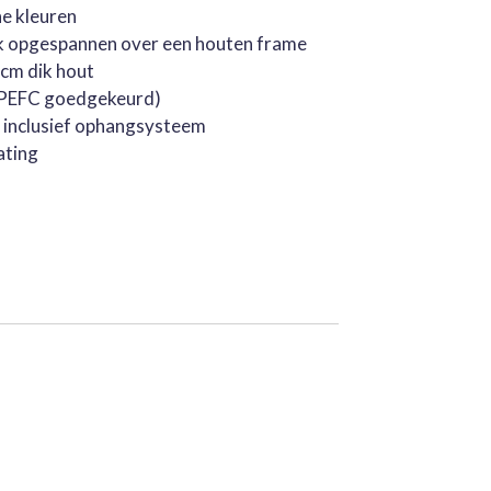
he kleuren
k opgespannen over een houten frame
cm dik hout
 (PEFC goedgekeurd)
, inclusief ophangsysteem
ating