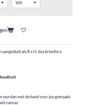
agen
 aangeduid als B x H, dus breedte x
 kwaliteit
jen worden met de hand voor jou gemaakt
rwit canvas