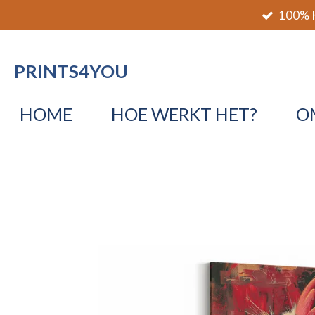
100% K
Ga
direct
naar
PRINTS4YOU
de
hoofdinhoud
HOME
HOE WERKT HET?
O