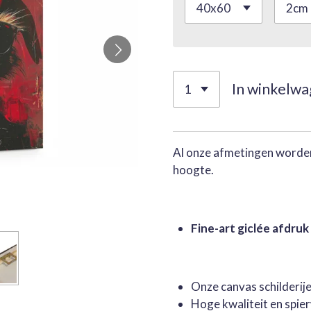
In winkelw
Al onze afmetingen worden
hoogte.
Fine-art giclée afdruk
Onze canvas schilderi
Hoge kwaliteit en spie