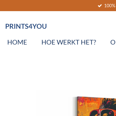
100% 
Ga
direct
naar
PRINTS4YOU
de
hoofdinhoud
HOME
HOE WERKT HET?
O