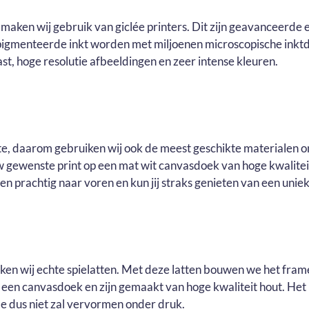
maken wij gebruik van giclée printers. Dit zijn geavanceerde e
pigmenteerde inkt worden met miljoenen microscopische inktd
t, hoge resolutie afbeeldingen en zeer intense kleuren.
ste, daarom gebruiken wij ook de meest geschikte materialen o
ouw gewenste print op een mat wit canvasdoek van hoge kwalite
n prachtig naar voren en kun jij straks genieten van een uniek 
uiken wij echte spielatten. Met deze latten bouwen we het fram
r een canvasdoek en zijn gemaakt van hoge kwaliteit hout. He
e dus niet zal vervormen onder druk.