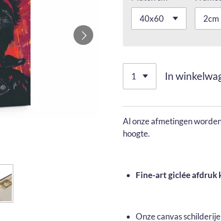
In winkelwa
Al onze afmetingen worden 
hoogte.
Fine-art giclée afdruk 
Onze canvas schilderij