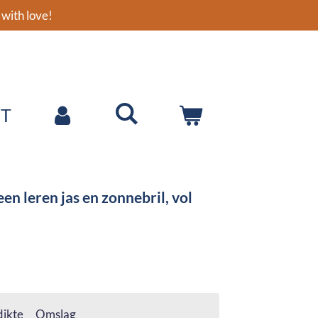
with love!
T
en leren jas en zonnebril, vol
ikte
Omslag