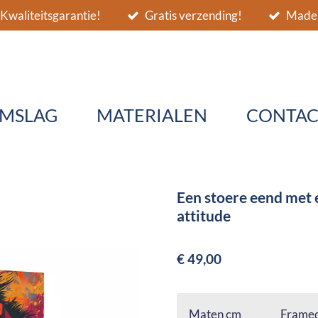
Kwaliteitsgarantie!
Gratis verzending!
Made 
MSLAG
MATERIALEN
CONTAC
Een stoere eend met e
attitude
€ 49,00
Maten cm
Framed