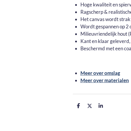
Hoge kwaliteit en spier
Ragscherp & realistisch
Het canvas wordt strak
Wordt gespannen op 2 c
Milieuvriendelijk hout
Kant en klaar geleverd,
Beschermd met een coa
Meer over omslag
Meer over materialen
D
D
S
e
e
h
l
e
a
e
l
r
n
e