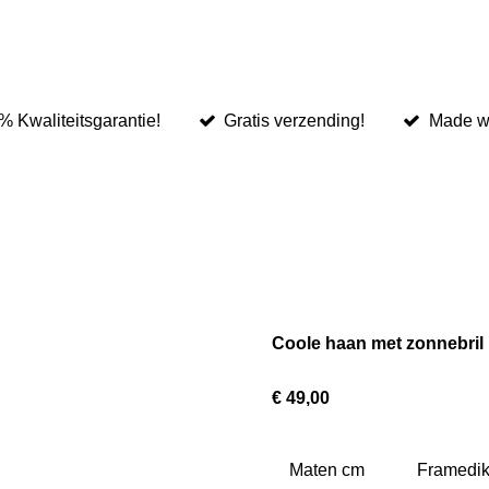
% Kwaliteitsgarantie!
Gratis verzending!
Made wi
Coole haan met zonnebril
€ 49,00
Maten cm
Framedik