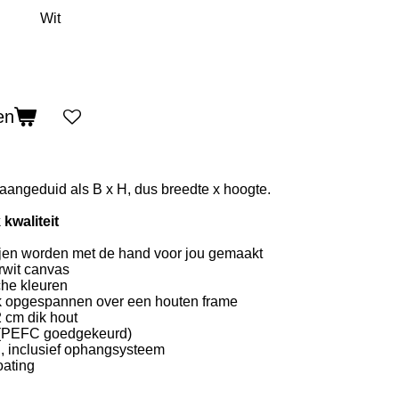
en
aangeduid als B x H, dus breedte x hoogte.
 kwaliteit
jen worden met de hand voor jou gemaakt
rwit canvas
che kleuren
ak opgespannen over een houten frame
 cm dik hout
t (PEFC goedgekeurd)
d, inclusief ophangsysteem
ating