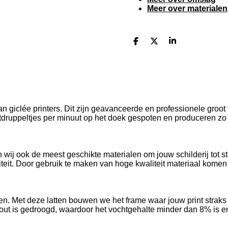
Meer over materialen
D
D
S
e
e
h
l
e
a
e
l
r
n
e
 giclée printers. Dit zijn geavanceerde en professionele groot 
ruppeltjes per minuut op het doek gespoten en produceren zo e
 wij ook de meest geschikte materialen om jouw schilderij tot st
it. Door gebruik te maken van hoge kwaliteit materiaal komen d
atten. Met deze latten bouwen we het frame waar jouw print strak
out is gedroogd, waardoor het vochtgehalte minder dan 8% is en