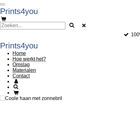
Ga
Prints4you
direct
naar
de
hoofdinhoud
100
Prints4you
Home
Hoe werkt het?
Omslag
Materialen
Contact