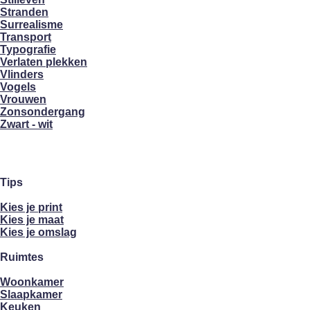
Stranden
Surrealisme
Transport
Typografie
Verlaten plekken
Vlinders
Vogels
Vrouwen
Zonsondergang
Zwart - wit
Tips
Kies je print
Kies je maat
Kies je omslag
Ruimtes
Woonkamer
Slaapkamer
Keuken