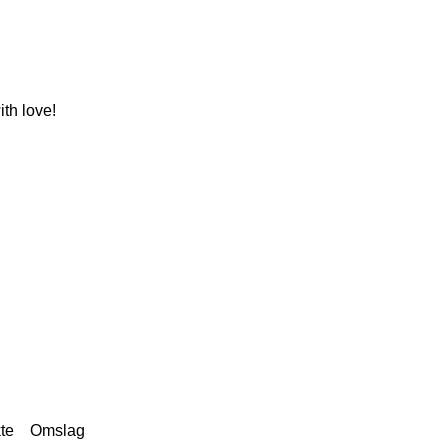
th love!
te
Omslag