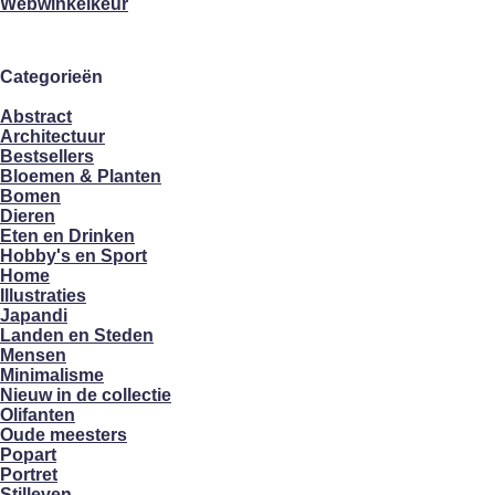
Webwinkelkeur
Categorieën
Abstract
Architectuur
Bestsellers
Bloemen & Planten
Bomen
Dieren
Eten en Drinken
Hobby's en Sport
Home
Illustraties
Japandi
Landen en Steden
Mensen
Minimalisme
Nieuw in de collectie
Olifanten
Oude meesters
Popart
Portret
Stilleven