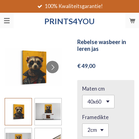
100% Kwaliteitsgarantie!
Ga
direct
PRINTS4YOU
naar
de
hoofdinhoud
Rebelse wasbeer in
leren jas
€ 49,00
Maten cm
Framedikte