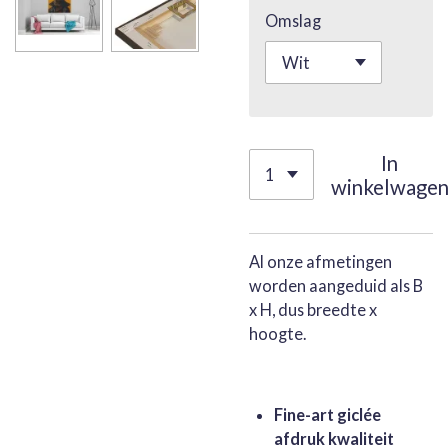
Omslag
In
winkelwage
Al onze afmetingen
worden aangeduid als B
x H, dus breedte x
hoogte.
Fine-art giclée
afdruk kwaliteit