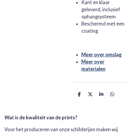
Kant en klaar
geleverd, inclusief
ophangsysteem
Beschermd met een
coating
Meer over omslag
Meer over
materialen
D
D
S
D
e
e
h
e
l
e
a
l
e
l
r
e
n
e
n
Wat is de kwaliteit van de prints?
Voor het produceren van onze schilderijen maken wij