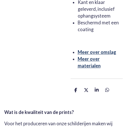
Kant en klaar
geleverd, inclusief
ophangsysteem
Beschermd met een
coating
Meer over omslag
Meer over
materialen
D
D
S
D
e
e
h
e
l
e
a
l
e
l
r
e
n
e
n
Wat is de kwaliteit van de prints?
Voor het produceren van onze schilderijen maken wij