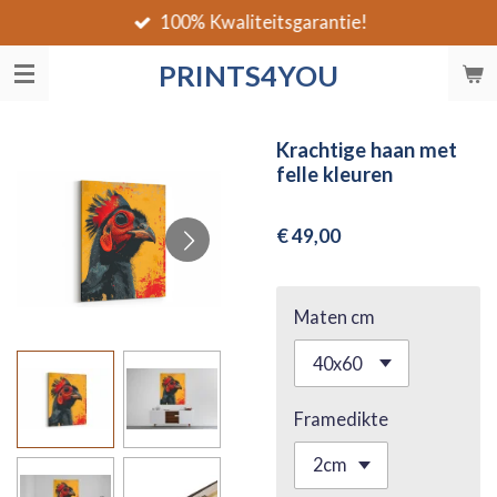
100% Kwaliteitsgarantie!
Ga
direct
PRINTS4YOU
naar
de
hoofdinhoud
Krachtige haan met
felle kleuren
€ 49,00
Maten cm
Framedikte