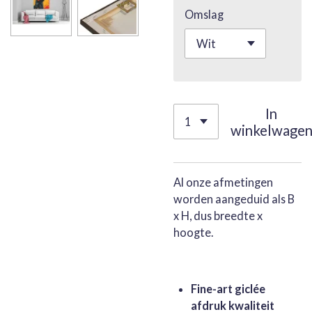
Omslag
In
winkelwage
Al onze afmetingen
worden aangeduid als B
x H, dus breedte x
hoogte.
Fine-art giclée
afdruk kwaliteit