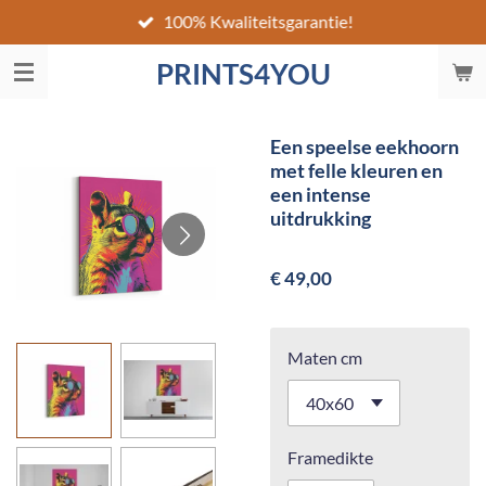
100% Kwaliteitsgarantie!
Ga
direct
PRINTS4YOU
naar
de
hoofdinhoud
Een speelse eekhoorn
met felle kleuren en
een intense
uitdrukking
€ 49,00
Maten cm
Framedikte