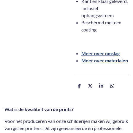
Kant en klaar geleverd,
inclusief
ophangsysteem
Beschermd met een
coating
Meer over omslag
Meer over materialen
D
D
S
D
e
e
h
e
l
e
a
l
e
l
r
e
n
e
n
Wat is de kwaliteit van de prints?
Voor het produceren van onze schilderijen maken wij gebruik
van giclée printers. Dit zijn geavanceerde en professionele