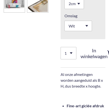
Omslag
In
winkelwagen
Al onze afmetingen
worden aangeduid als B x
H, dus breedte x hoogte.
Fine-art giclée afdruk