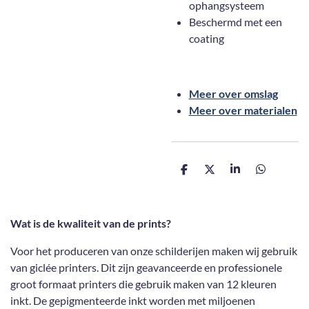
ophangsysteem
Beschermd met een
coating
Meer over omslag
Meer over materialen
D
D
S
D
e
e
h
e
l
e
a
l
e
l
r
e
n
e
n
Wat is de kwaliteit van de prints?
Voor het produceren van onze schilderijen maken wij gebruik
van giclée printers. Dit zijn geavanceerde en professionele
groot formaat printers die gebruik maken van 12 kleuren
inkt. De gepigmenteerde inkt worden met miljoenen