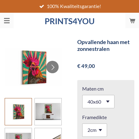
100% Kwaliteitsgarantie!
Ga
direct
PRINTS4YOU
naar
de
hoofdinhoud
Opvallende haan met
zonnestralen
€ 49,00
Maten cm
Framedikte