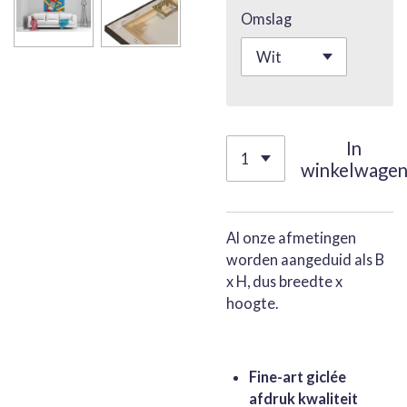
Omslag
In
winkelwage
Al onze afmetingen
worden aangeduid als B
x H, dus breedte x
hoogte.
Fine-art giclée
afdruk kwaliteit