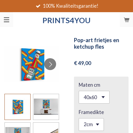
100% Kwaliteitsgarantie!
Ga
direct
PRINTS4YOU
naar
de
hoofdinhoud
Pop-art frietjes en
ketchup fles
€ 49,00
Maten cm
Framedikte