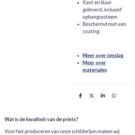
Kant en klaar
geleverd, inclusief
ophangsysteem
Beschermd met een
coating
Meer over omslag
Meer over
materialen
D
D
S
D
e
e
h
e
l
e
a
l
e
l
r
e
n
e
n
Wat is de kwaliteit van de prints?
Voor het produceren van onze schilderijen maken wij