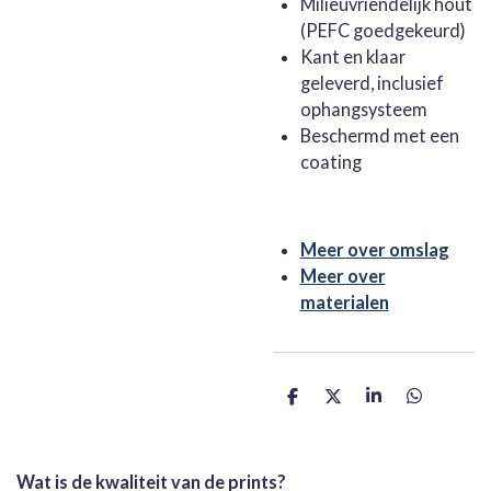
Milieuvriendelijk hout
(PEFC goedgekeurd)
Kant en klaar
geleverd, inclusief
ophangsysteem
Beschermd met een
coating
Meer over omslag
Meer over
materialen
D
D
S
D
e
e
h
e
l
e
a
l
e
l
r
e
n
e
n
Wat is de kwaliteit van de prints?