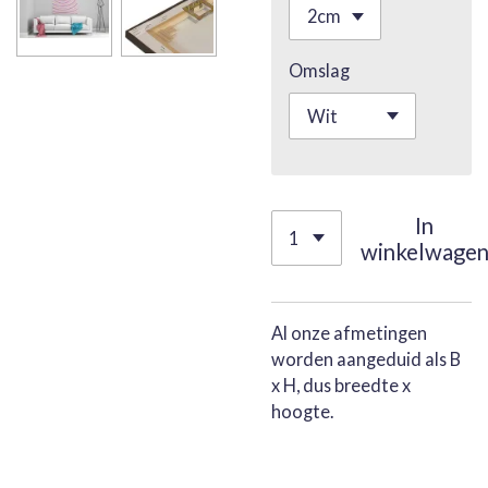
Omslag
In
winkelwage
Al onze afmetingen
worden aangeduid als B
x H, dus breedte x
hoogte.