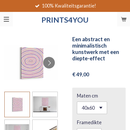
100% Kwaliteitsgarantie!
Ga
direct
PRINTS4YOU
naar
de
hoofdinhoud
Een abstract en
minimalistisch
kunstwerk met een
diepte-effect
€ 49,00
Maten cm
Framedikte