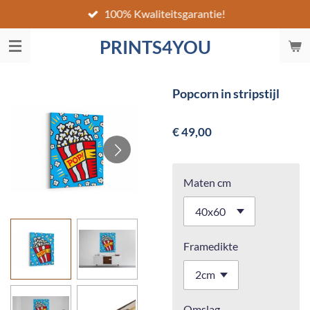
100% Kwaliteitsgarantie!
Ga
direct
PRINTS4YOU
naar
de
hoofdinhoud
Popcorn in stripstijl
€ 49,00
Maten cm
Framedikte
Omslag