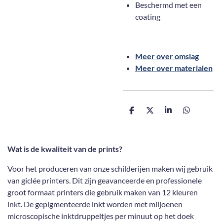
Beschermd met een
coating
Meer over omslag
Meer over materialen
D
D
S
D
e
e
h
e
l
e
a
l
e
l
r
e
n
e
n
Wat is de kwaliteit van de prints?
Voor het produceren van onze schilderijen maken wij gebruik
van giclée printers. Dit zijn geavanceerde en professionele
groot formaat printers die gebruik maken van 12 kleuren
inkt. De gepigmenteerde inkt worden met miljoenen
microscopische inktdruppeltjes per minuut op het doek