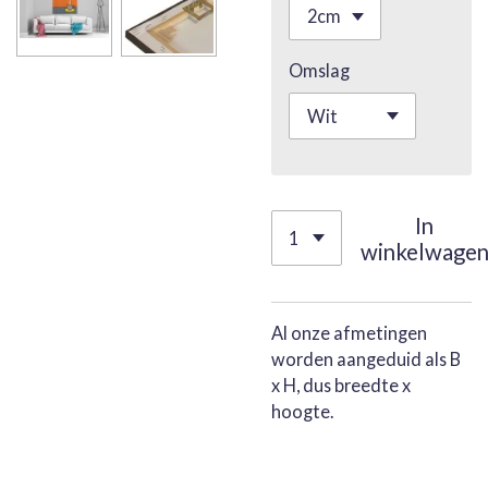
Omslag
In
winkelwage
Al onze afmetingen
worden aangeduid als B
x H, dus breedte x
hoogte.