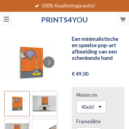
100% Kwaliteitsgarantie!
Ga
direct
PRINTS4YOU
naar
de
hoofdinhoud
Een minimalistische
en speelse pop-art
afbeelding van een
schenkende hand
€ 49,00
Maten cm
Framedikte