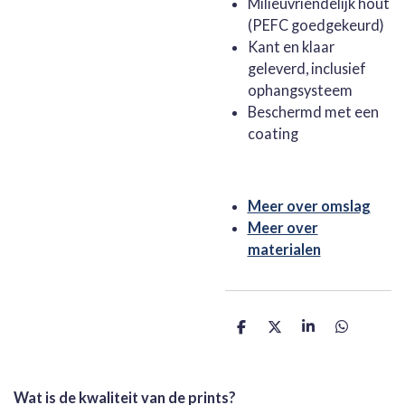
Milieuvriendelijk hout
(PEFC goedgekeurd)
Kant en klaar
geleverd, inclusief
ophangsysteem
Beschermd met een
coating
Meer over omslag
Meer over
materialen
D
D
S
D
e
e
h
e
l
e
a
l
e
l
r
e
n
e
n
Wat is de kwaliteit van de prints?