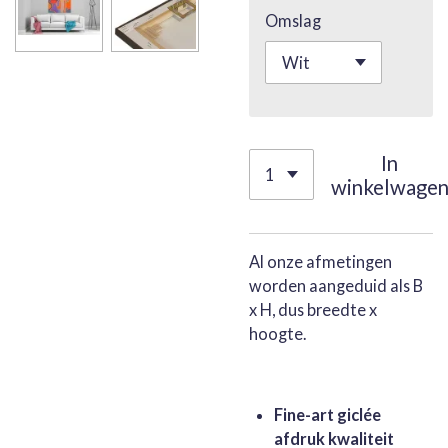
Omslag
In
winkelwage
Al onze afmetingen
worden aangeduid als B
x H, dus breedte x
hoogte.
Fine-art giclée
afdruk kwaliteit