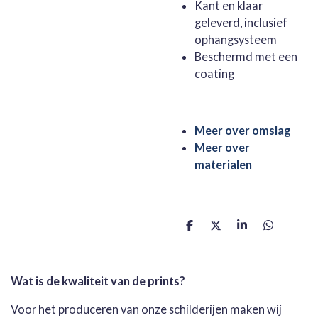
Kant en klaar
geleverd, inclusief
ophangsysteem
Beschermd met een
coating
Meer over omslag
Meer over
materialen
D
D
S
D
e
e
h
e
l
e
a
l
e
l
r
e
n
e
n
Wat is de kwaliteit van de prints?
Voor het produceren van onze schilderijen maken wij