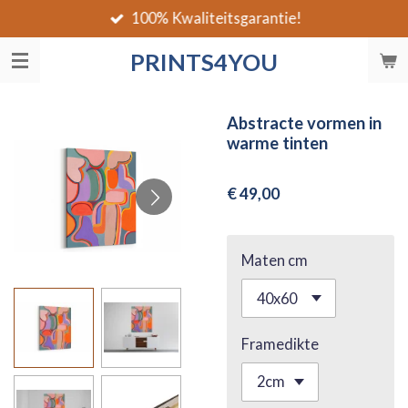
100% Kwaliteitsgarantie!
Ga
direct
PRINTS4YOU
naar
de
hoofdinhoud
Abstracte vormen in
warme tinten
€ 49,00
Maten cm
Framedikte